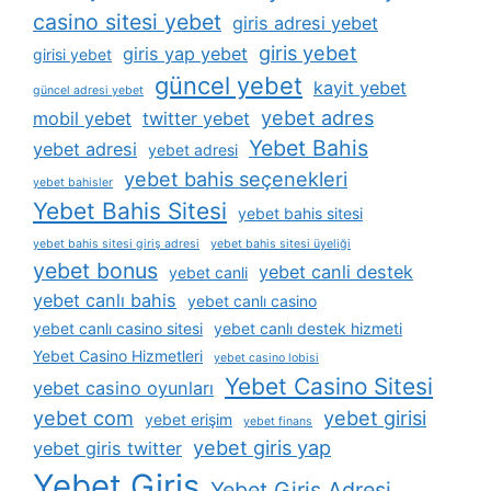
casino sitesi yebet
giris adresi yebet
giris yebet
giris yap yebet
girisi yebet
güncel yebet
kayit yebet
güncel adresi yebet
yebet adres
mobil yebet
twitter yebet
Yebet Bahis
yebet adresi
yebet adresi
yebet bahis seçenekleri
yebet bahisler
Yebet Bahis Sitesi
yebet bahis sitesi
yebet bahis sitesi giriş adresi
yebet bahis sitesi üyeliği
yebet bonus
yebet canli destek
yebet canli
yebet canlı bahis
yebet canlı casino
yebet canlı casino sitesi
yebet canlı destek hizmeti
Yebet Casino Hizmetleri
yebet casino lobisi
Yebet Casino Sitesi
yebet casino oyunları
yebet com
yebet girisi
yebet erişim
yebet finans
yebet giris yap
yebet giris twitter
Yebet Giriş
Yebet Giriş Adresi