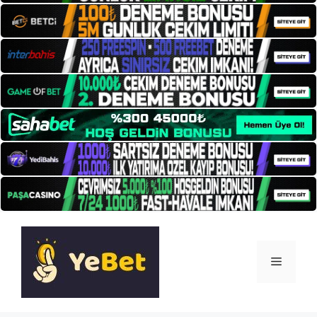
İçeriğe
atla
Menü