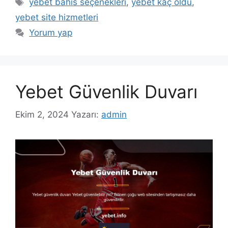
Etiketler
yebet bahis seçenekleri
,
yebet kaç oldu
,
yebet site hizmetleri
Yorum yap
Yebet Güvenlik Duvarı
Ekim 2, 2024
Yazarı:
admin