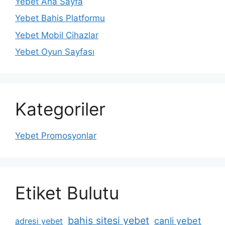
Yebet Ana Sayfa
Yebet Bahis Platformu
Yebet Mobil Cihazlar
Yebet Oyun Sayfası
Kategoriler
Yebet Promosyonlar
Etiket Bulutu
bahis sitesi yebet
canli yebet
adresi yebet