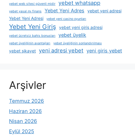
yebet whatsapp
yebet web sitesi güvenli midir
Yebet Yeni Adres
yebet yeni adresi
yebet yasal mı finans
Yebet Yeni Adresi
yebet yeni casino oyunları
Yebet Yeni Giriş
yebet yeni giriş adresi
yebet üyelik
yebet ücretsiz bahis bonusları
yebet üyeliğinin avantajları
yebet üyeliğinin sonlandırılması
yeni adresi yebet
yeni giris yebet
yebet şikayet
Arşivler
Temmuz 2026
Haziran 2026
Nisan 2026
Eylül 2025