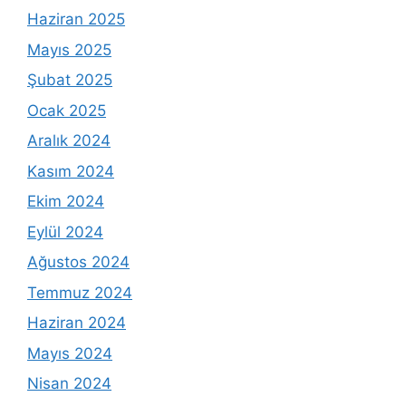
Haziran 2025
Mayıs 2025
Şubat 2025
Ocak 2025
Aralık 2024
Kasım 2024
Ekim 2024
Eylül 2024
Ağustos 2024
Temmuz 2024
Haziran 2024
Mayıs 2024
Nisan 2024