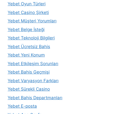
Yebet Oyun Türleri
Yebet Casino Şirketi
Yebet Müşteri Yorumları
Yebet Belge İsteği
Yebet Teknoloji Bilgileri
Yebet Ücretsiz Bahis
Yebet Yeni Konum
Yebet Etkileşim Sorunları
Yebet Bahis Geçmişi
Yebet Varyasyon Farkları
Yebet Sürekli Casino
Yebet Bahis Departmanları
Yebet E-posta