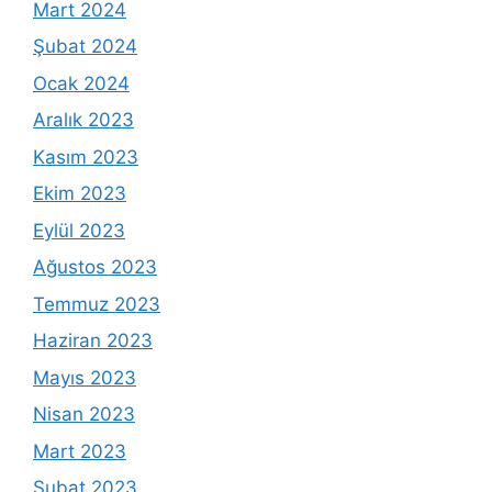
Mart 2024
Şubat 2024
Ocak 2024
Aralık 2023
Kasım 2023
Ekim 2023
Eylül 2023
Ağustos 2023
Temmuz 2023
Haziran 2023
Mayıs 2023
Nisan 2023
Mart 2023
Şubat 2023