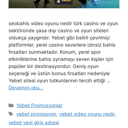
seobahis video oyunu nedir türk casino ve oyun
sektöründe yasa dışı casino ve oyun siteleri
oldukça yaygındır. Yebet gibi belirli çevrimiçi
platformlar, yerel casino severlere izinsiz bahis
fırsatları sunmaktadır. Konum, yerel spor
etkinliklerine bahis oynamayı seven kişiler için
popüler bir destinasyondur. Geniş oyun
seçeneği ve üstün bonus fırsatları nedeniyle
Yebet sitesi oyun tutkunlarının tercih ettiği …
Devamını oku…
Kategoriler
Yebet Promosyonlar
Etiketler
yebet promosyon
,
yebet video oyunu nedir
,
yebet yeni giriş adresi