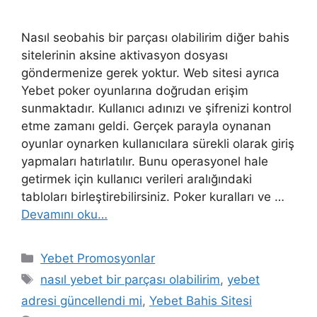
Nasıl seobahis bir parçası olabilirim diğer bahis
sitelerinin aksine aktivasyon dosyası
göndermenize gerek yoktur. Web sitesi ayrıca
Yebet poker oyunlarına doğrudan erişim
sunmaktadır. Kullanıcı adınızı ve şifrenizi kontrol
etme zamanı geldi. Gerçek parayla oynanan
oyunlar oynarken kullanıcılara sürekli olarak giriş
yapmaları hatırlatılır. Bunu operasyonel hale
getirmek için kullanıcı verileri aralığındaki
tabloları birleştirebilirsiniz. Poker kuralları ve …
Devamını oku…
Kategoriler
Yebet Promosyonlar
Etiketler
nasıl yebet bir parçası olabilirim
,
yebet
adresi güncellendi mi
,
Yebet Bahis Sitesi