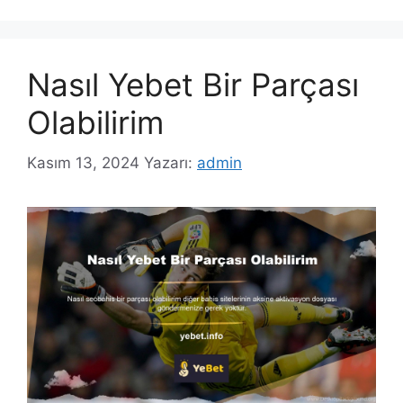
Nasıl Yebet Bir Parçası
Olabilirim
Kasım 13, 2024
Yazarı:
admin