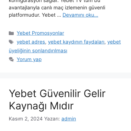
konfigürasyon sağlar. Yebet TV tüm bu
avantajlarıyla canlı maç izlemenin güvenli
platformudur. Yebet …
Devamını oku…
Kategoriler
Yebet Promosyonlar
Etiketler
yebet adres
,
yebet kaydının faydaları
,
yebet
üyeliğinin sonlandırılması
Yorum yap
Yebet Güvenilir Gelir
Kaynağı Mıdır
Kasım 2, 2024
Yazarı:
admin