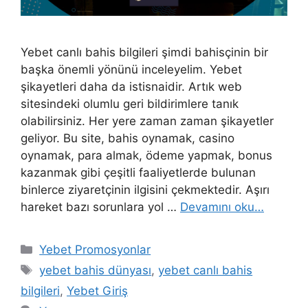
Yebet canlı bahis bilgileri şimdi bahisçinin bir
başka önemli yönünü inceleyelim. Yebet
şikayetleri daha da istisnaidir. Artık web
sitesindeki olumlu geri bildirimlere tanık
olabilirsiniz. Her yere zaman zaman şikayetler
geliyor. Bu site, bahis oynamak, casino
oynamak, para almak, ödeme yapmak, bonus
kazanmak gibi çeşitli faaliyetlerde bulunan
binlerce ziyaretçinin ilgisini çekmektedir. Aşırı
hareket bazı sorunlara yol …
Devamını oku…
Kategoriler
Yebet Promosyonlar
Etiketler
yebet bahis dünyası
,
yebet canlı bahis
bilgileri
,
Yebet Giriş