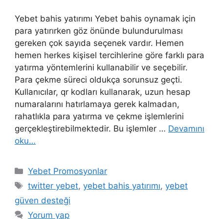
Yebet bahis yatırımı Yebet bahis oynamak için
para yatırırken göz önünde bulundurulması
gereken çok sayıda seçenek vardır. Hemen
hemen herkes kişisel tercihlerine göre farklı para
yatırma yöntemlerini kullanabilir ve seçebilir.
Para çekme süreci oldukça sorunsuz geçti.
Kullanıcılar, qr kodları kullanarak, uzun hesap
numaralarını hatırlamaya gerek kalmadan,
rahatlıkla para yatırma ve çekme işlemlerini
gerçekleştirebilmektedir. Bu işlemler …
Devamını
oku…
Kategoriler
Yebet Promosyonlar
Etiketler
twitter yebet
,
yebet bahis yatırımı
,
yebet
güven desteği
Yorum yap