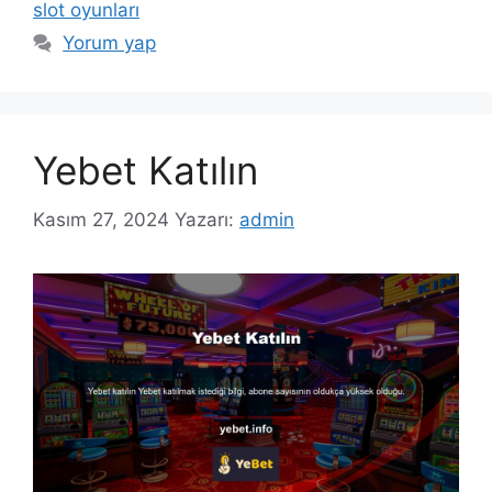
slot oyunları
Yorum yap
Yebet Katılın
Kasım 27, 2024
Yazarı:
admin