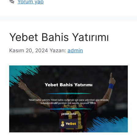
Yorum yap
Yebet Bahis Yatırımı
Kasım 20, 2024
Yazarı:
admin