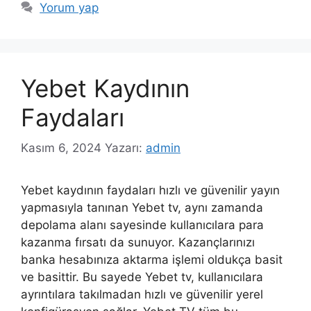
Yorum yap
Yebet Kaydının
Faydaları
Kasım 6, 2024
Yazarı:
admin
Yebet kaydının faydaları hızlı ve güvenilir yayın
yapmasıyla tanınan Yebet tv, aynı zamanda
depolama alanı sayesinde kullanıcılara para
kazanma fırsatı da sunuyor. Kazançlarınızı
banka hesabınıza aktarma işlemi oldukça basit
ve basittir. Bu sayede Yebet tv, kullanıcılara
ayrıntılara takılmadan hızlı ve güvenilir yerel