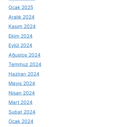
Ocak 2025
Aralık 2024
Kasım 2024
Ekim 2024
Eylül 2024
Ağustos 2024
Temmuz 2024
Haziran 2024
Mayıs 2024
Nisan 2024
Mart 2024
Şubat 2024
Ocak 2024