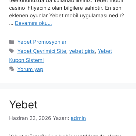
telefonunuzda da kullanabilirsiniz. Yebet mobil
casino ihtiyacınız olan bilgilere sahiptir. En son
eklenen oyunlar Yebet mobil uygulaması nedir?
…
Devamını oku…
Kategoriler
Yebet Promosyonlar
Etiketler
Yebet Çevrimiçi Site
,
yebet giris
,
Yebet
Kupon Sistemi
Yorum yap
Yebet
Haziran 22, 2026
Yazarı:
admin