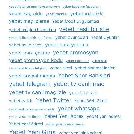
yebet i̇ptal ederse ne yapmalıyım
yebet kaydının faydaları
yebet kaç oldu
yebet maç izle
yebet markası
yebet maç izleme
Yebet Mobil Uygulaması
yebet nasil bir site
yebet müşteri hizmetleri
yebet oyuncuları
Yebet Oyunlar
yebet online bahis platformu
yebet para yatırma
yebet oyun sitesi
yebet promosyon
yebet para çekme
yebet promosyon kodu
yebet rulet site
yebet site
yebet sitesi
yebet slot makineleri
yebet site lisans bilgileri
Yebet Spor Bahisleri
yebet sosyal medya
yebet telegram
yebet tv canli maç
yebet tv canli maç izle
yebet tv izle
Yebet Twitter
yebet tv izle
Yebet Web Sitesi
yebet whatsapp
yebet web sitesi güvenli midir
Yebet Yeni Adres
yebet yeni adresi
yebet yasal mı finans
Yebet Yeni Adresi
yebet yeni casino oyunları
Yebet Yeni Giriş
yebet yeni giriş adresi