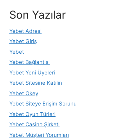
Son Yazılar
Yebet Adresi
Yebet Giriş
Yebet
Yebet Bağlantısı
Yebet Yeni Üyeleri
Yebet Sitesine Katılın
Yebet Okey
Yebet Siteye Erişim Sorunu
Yebet Oyun Türleri
Yebet Casino Şirketi
Yebet Müşteri Yorumları