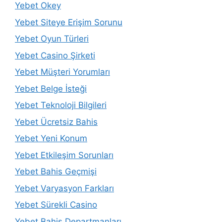
Yebet Okey
Yebet Siteye Erişim Sorunu
Yebet Oyun Türleri
Yebet Casino Şirketi
Yebet Müşteri Yorumları
Yebet Belge İsteği
Yebet Teknoloji Bilgileri
Yebet Ücretsiz Bahis
Yebet Yeni Konum
Yebet Etkileşim Sorunları
Yebet Bahis Geçmişi
Yebet Varyasyon Farkları
Yebet Sürekli Casino
Yebet Bahis Departmanları