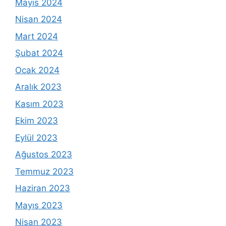
Mayıs 2024
Nisan 2024
Mart 2024
Şubat 2024
Ocak 2024
Aralık 2023
Kasım 2023
Ekim 2023
Eylül 2023
Ağustos 2023
Temmuz 2023
Haziran 2023
Mayıs 2023
Nisan 2023