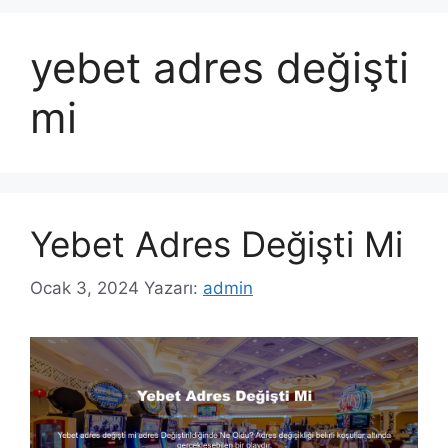
yebet adres değişti
mi
Yebet Adres Değişti Mi
Ocak 3, 2024
Yazarı:
admin