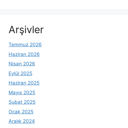
Arşivler
Temmuz 2026
Haziran 2026
Nisan 2026
Eylül 2025
Haziran 2025
Mayıs 2025
Şubat 2025
Ocak 2025
Aralık 2024