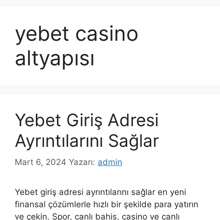
yebet casino
altyapısı
Yebet Giriş Adresi
Ayrıntılarını Sağlar
Mart 6, 2024
Yazarı:
admin
Yebet giriş adresi ayrıntılarını sağlar en yeni
finansal çözümlerle hızlı bir şekilde para yatırın
ve çekin. Spor, canlı bahis, casino ve canlı