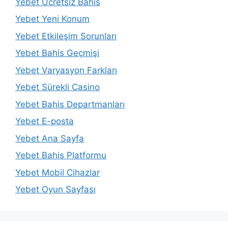
Yebet Ücretsiz Bahis
Yebet Yeni Konum
Yebet Etkileşim Sorunları
Yebet Bahis Geçmişi
Yebet Varyasyon Farkları
Yebet Sürekli Casino
Yebet Bahis Departmanları
Yebet E-posta
Yebet Ana Sayfa
Yebet Bahis Platformu
Yebet Mobil Cihazlar
Yebet Oyun Sayfası