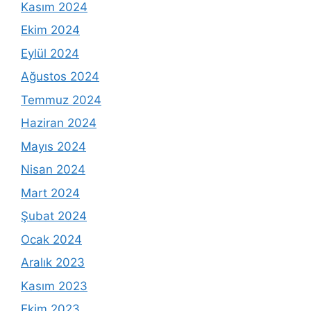
Kasım 2024
Ekim 2024
Eylül 2024
Ağustos 2024
Temmuz 2024
Haziran 2024
Mayıs 2024
Nisan 2024
Mart 2024
Şubat 2024
Ocak 2024
Aralık 2023
Kasım 2023
Ekim 2023