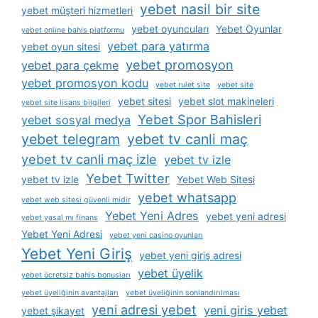
yebet nasil bir site
yebet müşteri hizmetleri
yebet oyuncuları
Yebet Oyunlar
yebet online bahis platformu
yebet para yatırma
yebet oyun sitesi
yebet promosyon
yebet para çekme
yebet promosyon kodu
yebet rulet site
yebet site
yebet sitesi
yebet slot makineleri
yebet site lisans bilgileri
Yebet Spor Bahisleri
yebet sosyal medya
yebet telegram
yebet tv canli maç
yebet tv canli maç izle
yebet tv izle
Yebet Twitter
yebet tv izle
Yebet Web Sitesi
yebet whatsapp
yebet web sitesi güvenli midir
Yebet Yeni Adres
yebet yeni adresi
yebet yasal mı finans
Yebet Yeni Adresi
yebet yeni casino oyunları
Yebet Yeni Giriş
yebet yeni giriş adresi
yebet üyelik
yebet ücretsiz bahis bonusları
yebet üyeliğinin avantajları
yebet üyeliğinin sonlandırılması
yeni adresi yebet
yeni giris yebet
yebet şikayet