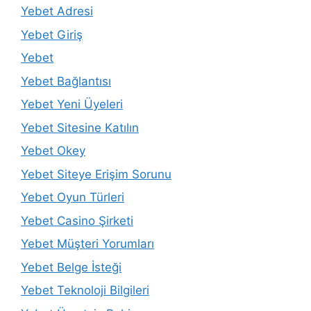
Yebet Adresi
Yebet Giriş
Yebet
Yebet Bağlantısı
Yebet Yeni Üyeleri
Yebet Sitesine Katılın
Yebet Okey
Yebet Siteye Erişim Sorunu
Yebet Oyun Türleri
Yebet Casino Şirketi
Yebet Müşteri Yorumları
Yebet Belge İsteği
Yebet Teknoloji Bilgileri