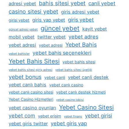
bahis sitesi yebet
canli yebet
adresi yebet
casino sitesi yebet
giris adresi yebet
giris yebet
giris yap yebet
girisi yebet
güncel yebet
kayit yebet
güncel adresi yebet
yebet adres
mobil yebet
twitter yebet
Yebet Bahis
yebet adresi
yebet adresi
yebet bahis seçenekleri
yebet bahisler
Yebet Bahis Sitesi
yebet bahis sitesi
yebet bahis sitesi giriş adresi
yebet bahis sitesi üyeliği
yebet bonus
yebet canli destek
yebet canli
yebet canlı bahis
yebet canlı casino
yebet canlı casino sitesi
yebet canlı destek hizmeti
Yebet Casino Hizmetleri
yebet casino lobisi
Yebet Casino Sitesi
yebet casino oyunları
yebet com
yebet girisi
yebet erişim
yebet finans
yebet giris yap
yebet giris twitter