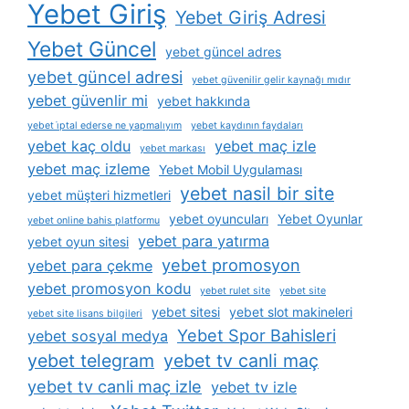
Yebet Giriş
Yebet Giriş Adresi
Yebet Güncel
yebet güncel adres
yebet güncel adresi
yebet güvenilir gelir kaynağı mıdır
yebet güvenlir mi
yebet hakkında
yebet i̇ptal ederse ne yapmalıyım
yebet kaydının faydaları
yebet kaç oldu
yebet maç izle
yebet markası
yebet maç izleme
Yebet Mobil Uygulaması
yebet nasil bir site
yebet müşteri hizmetleri
yebet oyuncuları
Yebet Oyunlar
yebet online bahis platformu
yebet para yatırma
yebet oyun sitesi
yebet promosyon
yebet para çekme
yebet promosyon kodu
yebet rulet site
yebet site
yebet sitesi
yebet slot makineleri
yebet site lisans bilgileri
Yebet Spor Bahisleri
yebet sosyal medya
yebet telegram
yebet tv canli maç
yebet tv canli maç izle
yebet tv izle