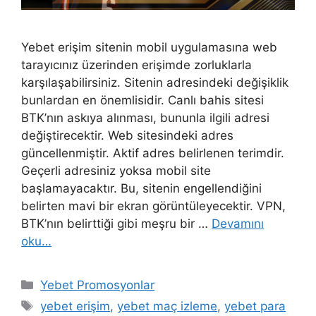
Yebet erişim sitenin mobil uygulamasına web
tarayıcınız üzerinden erişimde zorluklarla
karşılaşabilirsiniz. Sitenin adresindeki değişiklik
bunlardan en önemlisidir. Canlı bahis sitesi
BTK’nın askıya alınması, bununla ilgili adresi
değiştirecektir. Web sitesindeki adres
güncellenmiştir. Aktif adres belirlenen terimdir.
Geçerli adresiniz yoksa mobil site
başlamayacaktır. Bu, sitenin engellendiğini
belirten mavi bir ekran görüntüleyecektir. VPN,
BTK’nın belirttiği gibi meşru bir …
Devamını
oku…
Kategoriler
Yebet Promosyonlar
Etiketler
yebet erişim
,
yebet maç izleme
,
yebet para