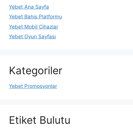
Yebet Ana Sayfa
Yebet Bahis Platformu
Yebet Mobil Cihazlar
Yebet Oyun Sayfası
Kategoriler
Yebet Promosyonlar
Etiket Bulutu