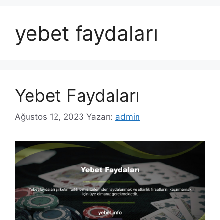
yebet faydaları
Yebet Faydaları
Ağustos 12, 2023
Yazarı:
admin