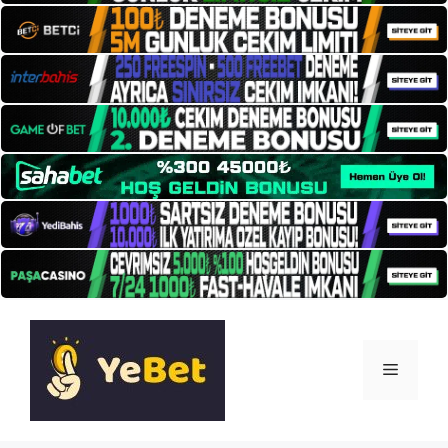
İçeriğe
atla
Menü