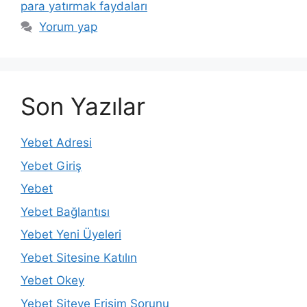
para yatırmak faydaları
Yorum yap
Son Yazılar
Yebet Adresi
Yebet Giriş
Yebet
Yebet Bağlantısı
Yebet Yeni Üyeleri
Yebet Sitesine Katılın
Yebet Okey
Yebet Siteye Erişim Sorunu