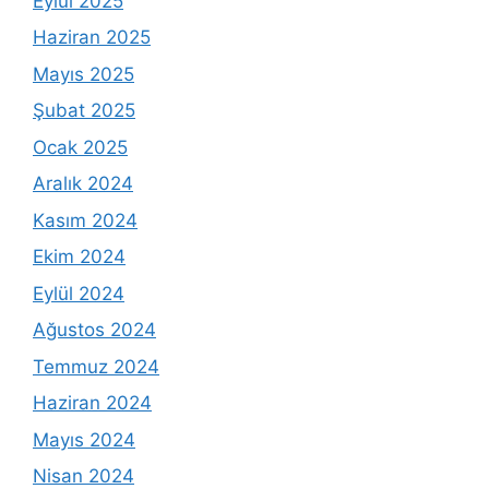
Eylül 2025
Haziran 2025
Mayıs 2025
Şubat 2025
Ocak 2025
Aralık 2024
Kasım 2024
Ekim 2024
Eylül 2024
Ağustos 2024
Temmuz 2024
Haziran 2024
Mayıs 2024
Nisan 2024