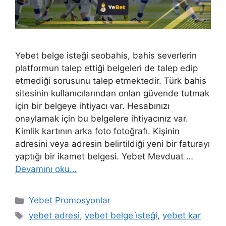
Yebet belge isteği seobahis, bahis severlerin
platformun talep ettiği belgeleri de talep edip
etmediği sorusunu talep etmektedir. Türk bahis
sitesinin kullanıcılarından onları güvende tutmak
için bir belgeye ihtiyacı var. Hesabınızı
onaylamak için bu belgelere ihtiyacınız var.
Kimlik kartının arka foto fotoğrafı. Kişinin
adresini veya adresin belirtildiği yeni bir faturayı
yaptığı bir ikamet belgesi. Yebet Mevduat …
Devamını oku…
Kategoriler
Yebet Promosyonlar
Etiketler
yebet adresi
,
yebet belge i̇steği
,
yebet kar