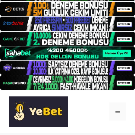
İçeriğe
atla
Menü