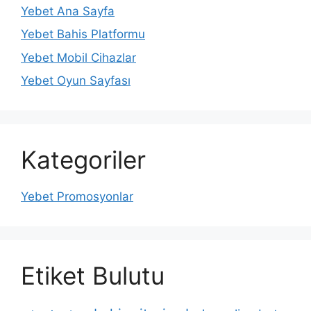
Yebet Ana Sayfa
Yebet Bahis Platformu
Yebet Mobil Cihazlar
Yebet Oyun Sayfası
Kategoriler
Yebet Promosyonlar
Etiket Bulutu