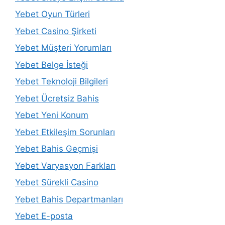
Yebet Oyun Türleri
Yebet Casino Şirketi
Yebet Müşteri Yorumları
Yebet Belge İsteği
Yebet Teknoloji Bilgileri
Yebet Ücretsiz Bahis
Yebet Yeni Konum
Yebet Etkileşim Sorunları
Yebet Bahis Geçmişi
Yebet Varyasyon Farkları
Yebet Sürekli Casino
Yebet Bahis Departmanları
Yebet E-posta