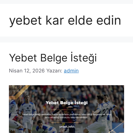
yebet kar elde edin
Yebet Belge İsteği
Nisan 12, 2026
Yazarı:
admin