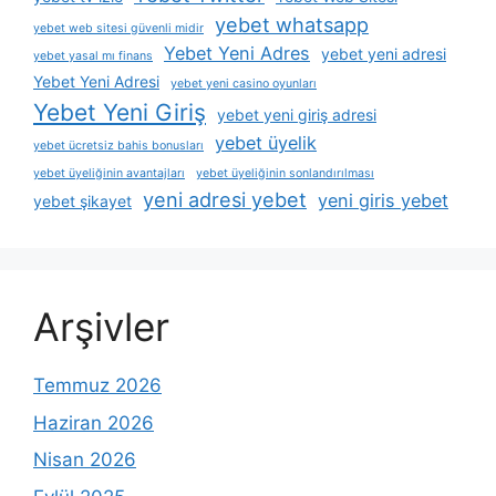
yebet whatsapp
yebet web sitesi güvenli midir
Yebet Yeni Adres
yebet yeni adresi
yebet yasal mı finans
Yebet Yeni Adresi
yebet yeni casino oyunları
Yebet Yeni Giriş
yebet yeni giriş adresi
yebet üyelik
yebet ücretsiz bahis bonusları
yebet üyeliğinin avantajları
yebet üyeliğinin sonlandırılması
yeni adresi yebet
yeni giris yebet
yebet şikayet
Arşivler
Temmuz 2026
Haziran 2026
Nisan 2026