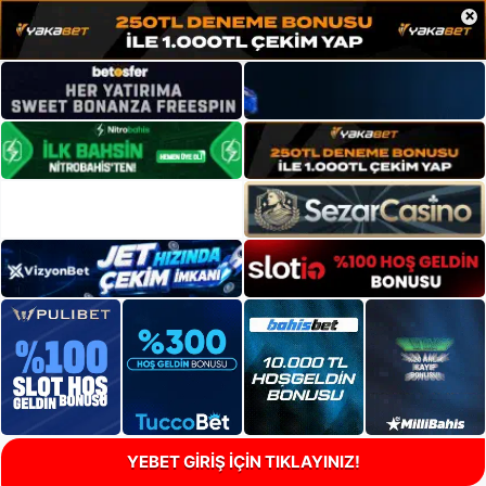
×
YEBET GİRİŞ İÇİN TIKLAYINIZ!