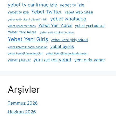
yebet tv canli maç izle
yebet tv izle
Yebet Twitter
yebet tv izle
Yebet Web Sitesi
yebet whatsapp
yebet web sitesi güvenli midir
Yebet Yeni Adres
yebet yeni adresi
yebet yasal mı finans
Yebet Yeni Adresi
yebet yeni casino oyunları
Yebet Yeni Giriş
yebet yeni giriş adresi
yebet üyelik
yebet ücretsiz bahis bonusları
yebet üyeliğinin avantajları
yebet üyeliğinin sonlandırılması
yeni adresi yebet
yeni giris yebet
yebet şikayet
Arşivler
Temmuz 2026
Haziran 2026