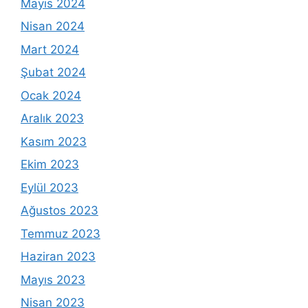
Mayıs 2024
Nisan 2024
Mart 2024
Şubat 2024
Ocak 2024
Aralık 2023
Kasım 2023
Ekim 2023
Eylül 2023
Ağustos 2023
Temmuz 2023
Haziran 2023
Mayıs 2023
Nisan 2023