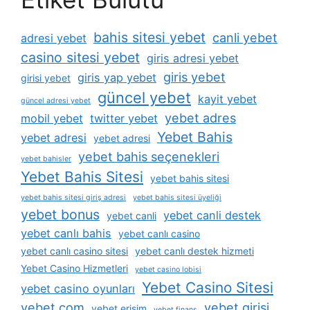
bahis sitesi yebet
canli yebet
adresi yebet
casino sitesi yebet
giris adresi yebet
giris yebet
giris yap yebet
girisi yebet
güncel yebet
kayit yebet
güncel adresi yebet
yebet adres
mobil yebet
twitter yebet
Yebet Bahis
yebet adresi
yebet adresi
yebet bahis seçenekleri
yebet bahisler
Yebet Bahis Sitesi
yebet bahis sitesi
yebet bahis sitesi giriş adresi
yebet bahis sitesi üyeliği
yebet bonus
yebet canli destek
yebet canli
yebet canlı bahis
yebet canlı casino
yebet canlı casino sitesi
yebet canlı destek hizmeti
Yebet Casino Hizmetleri
yebet casino lobisi
Yebet Casino Sitesi
yebet casino oyunları
yebet com
yebet girisi
yebet erişim
yebet finans