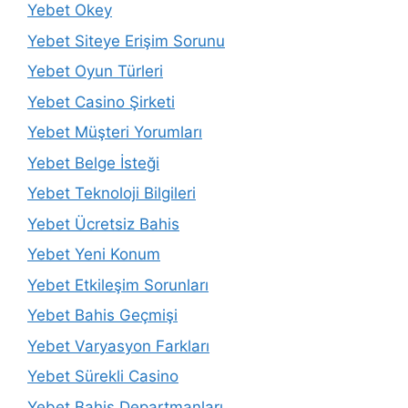
Yebet Okey
Yebet Siteye Erişim Sorunu
Yebet Oyun Türleri
Yebet Casino Şirketi
Yebet Müşteri Yorumları
Yebet Belge İsteği
Yebet Teknoloji Bilgileri
Yebet Ücretsiz Bahis
Yebet Yeni Konum
Yebet Etkileşim Sorunları
Yebet Bahis Geçmişi
Yebet Varyasyon Farkları
Yebet Sürekli Casino
Yebet Bahis Departmanları