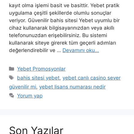
kayıt olma işlemi basit ve basittir. Yebet pratik
uygulama çeşitli şekillerde olumlu sonuçlar
veriyor. Güvenilir bahis sitesi Yebet uyumlu bir
cihaz kullanarak bilgisayarınızdan veya akıllı
telefonunuzdan erişebilirsiniz. Bu sistemi
kullanarak siteye girerek tüm geçerli adımları
değerlendirebilir ve …
Devamını oku…
Kategoriler
Yebet Promosyonlar
Etiketler
bahis sitesi yebet
,
yebet canlı casino sever
güvenilir mi
,
yebet lisans numarası nedir
Yorum yap
Son Yazılar