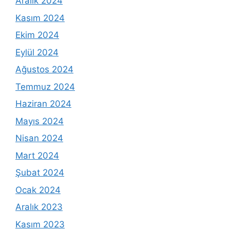
Aralık 2024
Kasım 2024
Ekim 2024
Eylül 2024
Ağustos 2024
Temmuz 2024
Haziran 2024
Mayıs 2024
Nisan 2024
Mart 2024
Şubat 2024
Ocak 2024
Aralık 2023
Kasım 2023