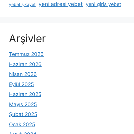
yeni adresi yebet
yeni giris yebet
yebet şikayet
Arşivler
Temmuz 2026
Haziran 2026
Nisan 2026
Eylül 2025
Haziran 2025
Mayıs 2025
Şubat 2025
Ocak 2025