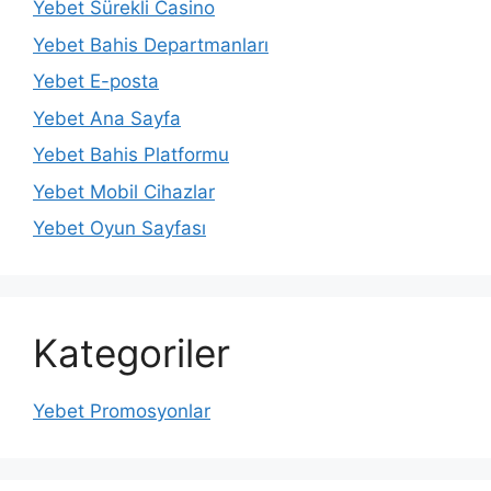
Yebet Sürekli Casino
Yebet Bahis Departmanları
Yebet E-posta
Yebet Ana Sayfa
Yebet Bahis Platformu
Yebet Mobil Cihazlar
Yebet Oyun Sayfası
Kategoriler
Yebet Promosyonlar