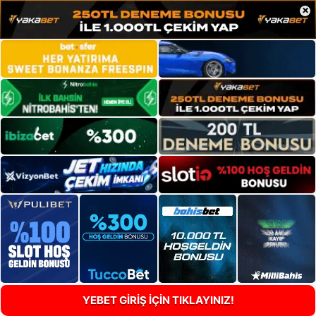
×
YEBET GİRİŞ İÇİN TIKLAYINIZ!