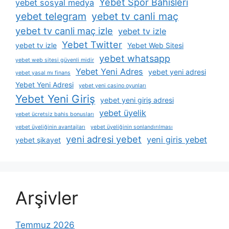
Yebet Spor Bahisleri
yebet sosyal medya
yebet telegram
yebet tv canli maç
yebet tv canli maç izle
yebet tv izle
Yebet Twitter
yebet tv izle
Yebet Web Sitesi
yebet whatsapp
yebet web sitesi güvenli midir
Yebet Yeni Adres
yebet yeni adresi
yebet yasal mı finans
Yebet Yeni Adresi
yebet yeni casino oyunları
Yebet Yeni Giriş
yebet yeni giriş adresi
yebet üyelik
yebet ücretsiz bahis bonusları
yebet üyeliğinin avantajları
yebet üyeliğinin sonlandırılması
yeni adresi yebet
yeni giris yebet
yebet şikayet
Arşivler
Temmuz 2026