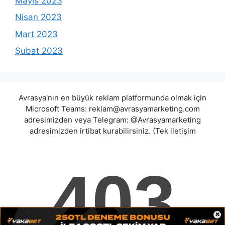
Mayıs 2023
Nisan 2023
Mart 2023
Şubat 2023
Avrasya'nın en büyük reklam platformunda olmak için
Microsoft Teams:
reklam@avrasyamarketing.com
adresimizden veya Telegram: @Avrasyamarketing
adresimizden irtibat kurabilirsiniz. (Tek iletişim
adreslerimiz teams / telegram ve mail adresimizdir.
Harici hiçbir iletişim adresimiz bulunmamaktadır.
Lütfen itibar etmeyiniz.) Türkiye yasalarına göre 7258
sayılı kanun uyarınca yasa dışı bahis oynamanın
cezaları mevcuttur. Şu an bulunduğunuz site hiç bir
şekilde illegal bahis oyunları oynatmıyor ve oynamaya
aracı olmuyordur.
foxbet
|
grandbetting
|
alfabahis
|
×
bets60
|
casinokali
|
bahsinadi
|
husbet
|
martesbet