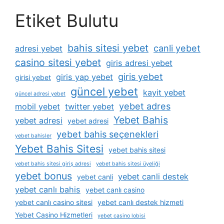
Etiket Bulutu
bahis sitesi yebet
canli yebet
adresi yebet
casino sitesi yebet
giris adresi yebet
giris yebet
giris yap yebet
girisi yebet
güncel yebet
kayit yebet
güncel adresi yebet
yebet adres
mobil yebet
twitter yebet
Yebet Bahis
yebet adresi
yebet adresi
yebet bahis seçenekleri
yebet bahisler
Yebet Bahis Sitesi
yebet bahis sitesi
yebet bahis sitesi giriş adresi
yebet bahis sitesi üyeliği
yebet bonus
yebet canli destek
yebet canli
yebet canlı bahis
yebet canlı casino
yebet canlı casino sitesi
yebet canlı destek hizmeti
Yebet Casino Hizmetleri
yebet casino lobisi