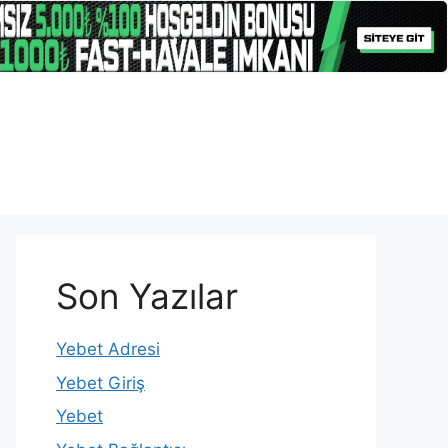
Son Yazılar
Yebet Adresi
Yebet Giriş
Yebet