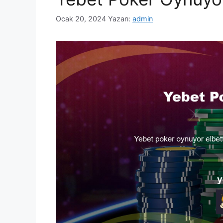
Ocak 20, 2024
Yazarı:
admin