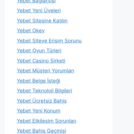
Yebet Bağlantısı
Yebet Yeni Üyeleri
Yebet Sitesine Katılın
Yebet Okey
Yebet Siteye Erişim Sorunu
Yebet Oyun Türleri
Yebet Casino Şirketi
Yebet Müşteri Yorumları
Yebet Belge İsteği
Yebet Teknoloji Bilgileri
Yebet Ücretsiz Bahis
Yebet Yeni Konum
Yebet Etkileşim Sorunları
Yebet Bahis Geçmişi