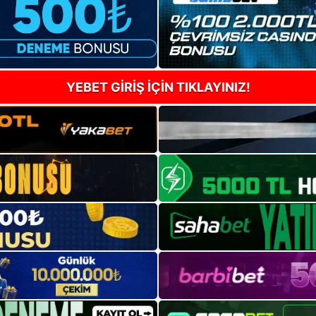
YEBET GİRİŞ İÇİN TIKLAYINIZ!