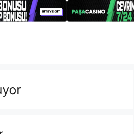
uyor
r