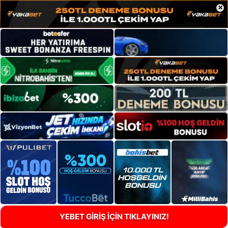
×
YEBET GİRİŞ İÇİN TIKLAYINIZ!