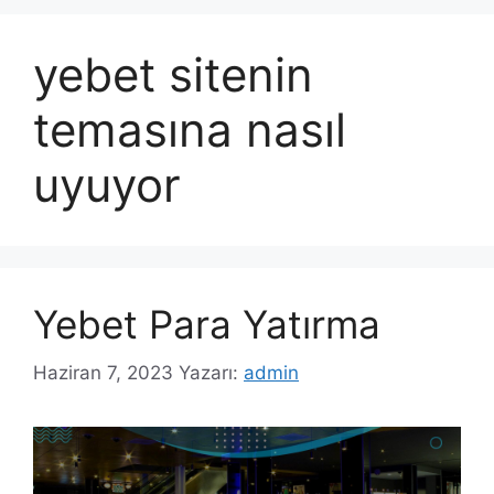
yebet sitenin
temasına nasıl
uyuyor
Yebet Para Yatırma
Haziran 7, 2023
Yazarı:
admin