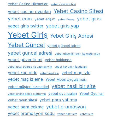
Yebet Casino Hizmetleri
yebet casino lobisi
Yebet Casino Sitesi
yebet casino oyunları
yebet com
yebet girisi
yebet erişim
yebet finans
yebet giris yap
yebet giris twitter
Yebet Giriş
Yebet Giriş Adresi
Yebet Güncel
yebet güncel adres
yebet güncel adresi
yebet güvenilir gelir kaynağı mıdır
yebet güvenlir mi
yebet hakkında
yebet i̇ptal ederse ne yapmalıyım
yebet kaydının faydaları
yebet kaç oldu
yebet maç izle
yebet markası
yebet maç izleme
Yebet Mobil Uygulaması
yebet nasil bir site
yebet müşteri hizmetleri
yebet oyuncuları
Yebet Oyunlar
yebet online bahis platformu
yebet para yatırma
yebet oyun sitesi
yebet promosyon
yebet para çekme
yebet promosyon kodu
yebet rulet site
yebet site