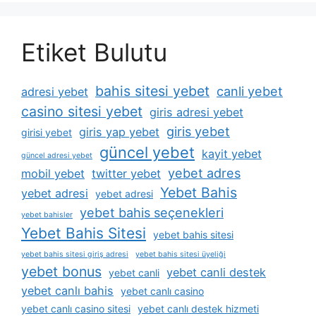
Etiket Bulutu
bahis sitesi yebet
canli yebet
adresi yebet
casino sitesi yebet
giris adresi yebet
giris yebet
giris yap yebet
girisi yebet
güncel yebet
kayit yebet
güncel adresi yebet
yebet adres
mobil yebet
twitter yebet
Yebet Bahis
yebet adresi
yebet adresi
yebet bahis seçenekleri
yebet bahisler
Yebet Bahis Sitesi
yebet bahis sitesi
yebet bahis sitesi giriş adresi
yebet bahis sitesi üyeliği
yebet bonus
yebet canli destek
yebet canli
yebet canlı bahis
yebet canlı casino
yebet canlı casino sitesi
yebet canlı destek hizmeti