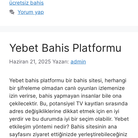
ücretsiz bahis
Yorum yap
Yebet Bahis Platformu
Haziran 21, 2025
Yazarı:
admin
Yebet bahis platformu bir bahis sitesi, herhangi
bir şifreleme olmadan canlı oyunları izlemenize
izin verirse, bahis yapmayan insanlar bile ona
çekilecektir. Bu, potansiyel TV kayıtları sırasında
adres değişikliklerine dikkat etmek için en iyi
yerdir ve bu durumda iyi bir seçim olabilir. Yebet
etkileşim yöntemi nedir? Bahis sitesinin ana
sayfasını ziyaret ettiğinizde yerleştirebileceğiniz