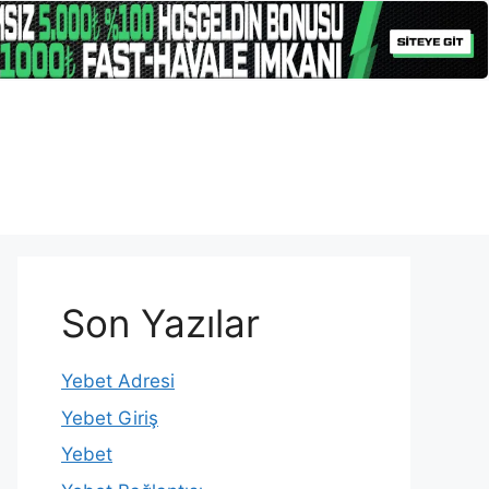
Son Yazılar
Yebet Adresi
Yebet Giriş
Yebet