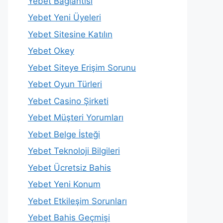
Yebet Bağlantısı
Yebet Yeni Üyeleri
Yebet Sitesine Katılın
Yebet Okey
Yebet Siteye Erişim Sorunu
Yebet Oyun Türleri
Yebet Casino Şirketi
Yebet Müşteri Yorumları
Yebet Belge İsteği
Yebet Teknoloji Bilgileri
Yebet Ücretsiz Bahis
Yebet Yeni Konum
Yebet Etkileşim Sorunları
Yebet Bahis Geçmişi