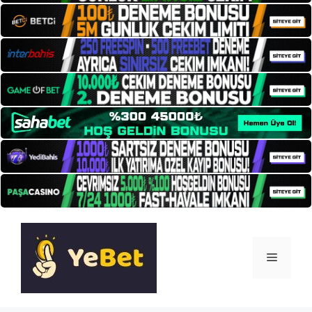
İçeriğe
atla
Menü