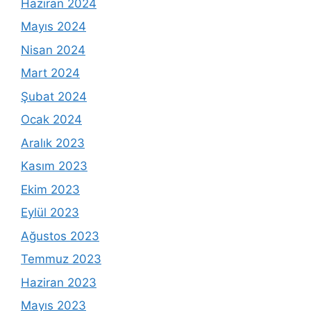
Haziran 2024
Mayıs 2024
Nisan 2024
Mart 2024
Şubat 2024
Ocak 2024
Aralık 2023
Kasım 2023
Ekim 2023
Eylül 2023
Ağustos 2023
Temmuz 2023
Haziran 2023
Mayıs 2023