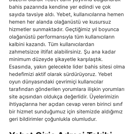
bahis pazarında kendine yer edindi ve çok
sayıda tavsiye aldı. Yebet, kullanıcılarına hemen
hemen her alanda olağanüstü ve kusursuz
hizmetler sunmaktadır. Geçtiğimiz yıl boyunca
olağanüstü performansıyla tüm kullanıcıların
kalbini kazandı. Tüm kullanıcılardan
zahmetsizce iltifat alabilirsiniz. Şu ana kadar
minimum düzeyde şikayetle karşılaştık.
Esasında, yakın gelecekte lider bahis sitesi olma
hedefimizi aktif olarak sürdürüyoruz. Yebet
oyun dünyasındaki çevrimiçi kullanıcılar
tarafından gönderilen yorumlara ilişkin yorumları
site açısından oldukça değerlidir. Üyelerimizin
ihtiyaçlarına her açıdan cevap veren birinci sınıf
bir hizmet sunduğumuz için sitemizde aldığımız
geri bildirimler çoğunlukla olumludur.