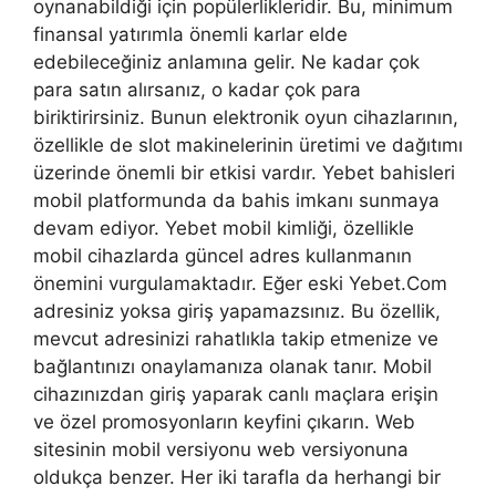
oynanabildiği için popülerlikleridir. Bu, minimum
finansal yatırımla önemli karlar elde
edebileceğiniz anlamına gelir. Ne kadar çok
para satın alırsanız, o kadar çok para
biriktirirsiniz. Bunun elektronik oyun cihazlarının,
özellikle de slot makinelerinin üretimi ve dağıtımı
üzerinde önemli bir etkisi vardır. Yebet bahisleri
mobil platformunda da bahis imkanı sunmaya
devam ediyor. Yebet mobil kimliği, özellikle
mobil cihazlarda güncel adres kullanmanın
önemini vurgulamaktadır. Eğer eski Yebet.Com
adresiniz yoksa giriş yapamazsınız. Bu özellik,
mevcut adresinizi rahatlıkla takip etmenize ve
bağlantınızı onaylamanıza olanak tanır. Mobil
cihazınızdan giriş yaparak canlı maçlara erişin
ve özel promosyonların keyfini çıkarın. Web
sitesinin mobil versiyonu web versiyonuna
oldukça benzer. Her iki tarafla da herhangi bir