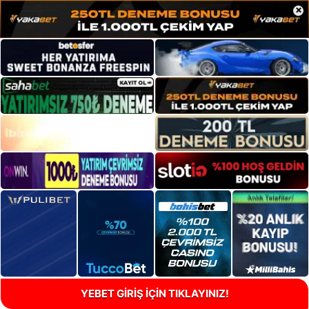
×
YEBET GİRİŞ İÇİN TIKLAYINIZ!