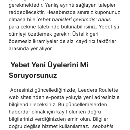
gerekmektedir. Yanlış ayrıntı sağlayan talepler
reddedilecektir. Hesabınızda sınırsız kuponunuz
olmasa bile
Yebet bahisleri çevrimdışı bahis
para çekme talebinde bulunabilirsiniz. Yebet şu
cümleyi özetlemek gerekir: Üstelik geri
ödemesiz ikramiyeler de sizi caydırıcı faktörler
arasında yer alıyor
Yebet Yeni Üyelerini Mi
Soruyorsunuz
Adresinizi güncellediğinizde, Leaders Roulette
web sitesinden e-posta yoluyla yeni adresinizle
bilgilendirileceksiniz. Bu güncellemelerden
haberdar olmak için kayıt olurken doğru
bilgilerinizi verdiğinizden emin olun. Bilgiler
doğru değilse hizmet kullanılamaz.
seobahis