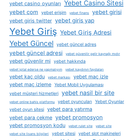
Yebet Casino Sitesi
yebet casino oyunları
yebet com
yebet girisi
yebet erişim
yebet finans
yebet giris yap
yebet giris twitter
Yebet Giriş
Yebet Giriş Adresi
Yebet Güncel
yebet güncel adres
yebet güncel adresi
yebet güvenilir gelir kaynağı mıdır
yebet güvenlir mi
yebet hakkında
yebet i̇ptal ederse ne yapmalıyım
yebet kaydının faydaları
yebet kaç oldu
yebet maç izle
yebet markası
yebet maç izleme
Yebet Mobil Uygulaması
yebet nasil bir site
yebet müşteri hizmetleri
yebet oyuncuları
Yebet Oyunlar
yebet online bahis platformu
yebet para yatırma
yebet oyun sitesi
yebet promosyon
yebet para çekme
yebet promosyon kodu
yebet rulet site
yebet site
yebet sitesi
yebet slot makineleri
yebet site lisans bilgileri