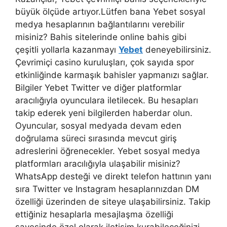
büyük ölçüde artıyor.Lütfen bana Yebet sosyal
medya hesaplarının bağlantılarını verebilir
misiniz? Bahis sitelerinde online bahis gibi
çeşitli yollarla kazanmayı
Yebet
deneyebilirsiniz.
Çevrimiçi casino kuruluşları, çok sayıda spor
etkinliğinde karmaşık bahisler yapmanızı sağlar.
Bilgiler Yebet Twitter ve diğer platformlar
aracılığıyla oyunculara iletilecek. Bu hesapları
takip ederek yeni bilgilerden haberdar olun.
Oyuncular, sosyal medyada devam eden
doğrulama süreci sırasında mevcut giriş
adreslerini öğrenecekler. Yebet sosyal medya
platformları aracılığıyla ulaşabilir misiniz?
WhatsApp desteği ve direkt telefon hattının yanı
sıra Twitter ve Instagram hesaplarınızdan DM
özelliği üzerinden de siteye ulaşabilirsiniz. Takip
ettiğiniz hesaplarla mesajlaşma özelliği