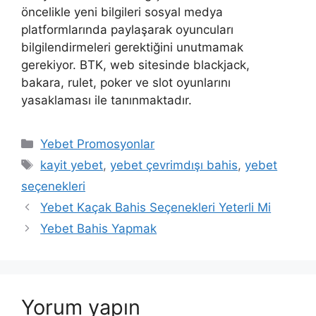
öncelikle yeni bilgileri sosyal medya
platformlarında paylaşarak oyuncuları
bilgilendirmeleri gerektiğini unutmamak
gerekiyor. BTK, web sitesinde blackjack,
bakara, rulet, poker ve slot oyunlarını
yasaklaması ile tanınmaktadır.
Kategoriler
Yebet Promosyonlar
Etiketler
kayit yebet
,
yebet çevrimdışı bahis
,
yebet
seçenekleri
Yebet Kaçak Bahis Seçenekleri Yeterli Mi
Yebet Bahis Yapmak
Yorum yapın