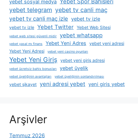
Yebet Spor Bahisleri
yebet sosyal medya
yebet telegram
yebet tv canli maç
yebet tv canli maç izle
yebet tv izle
Yebet Twitter
yebet tv izle
Yebet Web Sitesi
yebet whatsapp
yebet web sitesi güvenli midir
Yebet Yeni Adres
yebet yeni adresi
yebet yasal mı finans
Yebet Yeni Adresi
yebet yeni casino oyunları
Yebet Yeni Giriş
yebet yeni giriş adresi
yebet üyelik
yebet ücretsiz bahis bonusları
yebet üyeliğinin avantajları
yebet üyeliğinin sonlandırılması
yeni adresi yebet
yeni giris yebet
yebet şikayet
Arşivler
Temmuz 2026