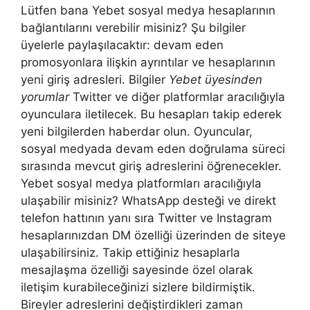
Lütfen bana Yebet sosyal medya hesaplarının
bağlantılarını verebilir misiniz? Şu bilgiler
üyelerle paylaşılacaktır: devam eden
promosyonlara ilişkin ayrıntılar ve hesaplarının
yeni giriş adresleri. Bilgiler
Yebet üyesinden
yorumlar
Twitter ve diğer platformlar aracılığıyla
oyunculara iletilecek. Bu hesapları takip ederek
yeni bilgilerden haberdar olun. Oyuncular,
sosyal medyada devam eden doğrulama süreci
sırasında mevcut giriş adreslerini öğrenecekler.
Yebet sosyal medya platformları aracılığıyla
ulaşabilir misiniz? WhatsApp desteği ve direkt
telefon hattının yanı sıra Twitter ve Instagram
hesaplarınızdan DM özelliği üzerinden de siteye
ulaşabilirsiniz. Takip ettiğiniz hesaplarla
mesajlaşma özelliği sayesinde özel olarak
iletişim kurabileceğinizi sizlere bildirmiştik.
Bireyler adreslerini değiştirdikleri zaman