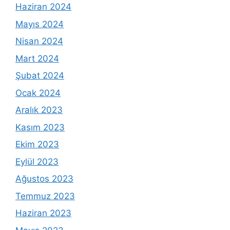
Haziran 2024
Mayıs 2024
Nisan 2024
Mart 2024
Şubat 2024
Ocak 2024
Aralık 2023
Kasım 2023
Ekim 2023
Eylül 2023
Ağustos 2023
Temmuz 2023
Haziran 2023