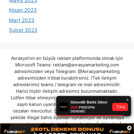
Mayıs 2023
Nisan 2023
Mart 2023
Şubat 2023
Avrasya'nın en büyük reklam platformunda olmak için
Microsoft Teams:
reklam@avrasyamarketing.com
adresimizden veya Telegram: @Avrasyamarketing
adresimizden irtibat kurabilirsiniz. (Tek iletişim
adreslerimiz teams / telegram ve mail adresimizdir.
Harici hiçbir iletişim adresimiz bulunmamaktadır.
Lütfen itibar etmeyiniz.) Türkiye yasalarına göre 7258
sayılı kanun uyarınca yasa dışı bahis oynamanın
cezaları mevcuttur. Şu an bulunduğunuz site hiç bir
şekilde illegal bahis oyunları oynatmıyor ve oynamaya
aracı olmuyordur.
foxbet
|
grandbetting
|
alfabahis
|
×
bets60
|
casinokali
|
bahsinadi
|
husbet
|
martesbet