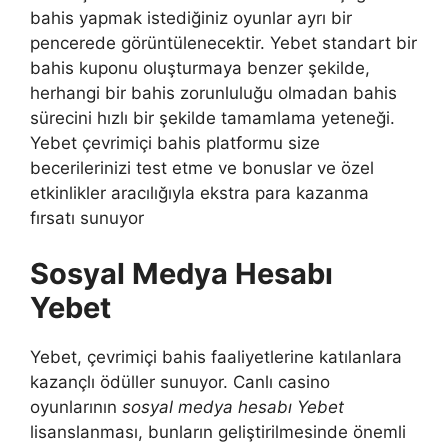
bahis yapmak istediğiniz oyunlar ayrı bir
pencerede görüntülenecektir. Yebet standart bir
bahis kuponu oluşturmaya benzer şekilde,
herhangi bir bahis zorunluluğu olmadan bahis
sürecini hızlı bir şekilde tamamlama yeteneği.
Yebet çevrimiçi bahis platformu size
becerilerinizi test etme ve bonuslar ve özel
etkinlikler aracılığıyla ekstra para kazanma
fırsatı sunuyor
Sosyal Medya Hesabı
Yebet
Yebet, çevrimiçi bahis faaliyetlerine katılanlara
kazançlı ödüller sunuyor. Canlı casino
oyunlarının
sosyal medya hesabı Yebet
lisanslanması, bunların geliştirilmesinde önemli