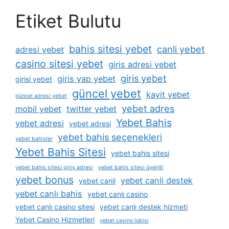
Etiket Bulutu
bahis sitesi yebet
canli yebet
adresi yebet
casino sitesi yebet
giris adresi yebet
giris yebet
giris yap yebet
girisi yebet
güncel yebet
kayit yebet
güncel adresi yebet
yebet adres
mobil yebet
twitter yebet
Yebet Bahis
yebet adresi
yebet adresi
yebet bahis seçenekleri
yebet bahisler
Yebet Bahis Sitesi
yebet bahis sitesi
yebet bahis sitesi giriş adresi
yebet bahis sitesi üyeliği
yebet bonus
yebet canli destek
yebet canli
yebet canlı bahis
yebet canlı casino
yebet canlı casino sitesi
yebet canlı destek hizmeti
Yebet Casino Hizmetleri
yebet casino lobisi