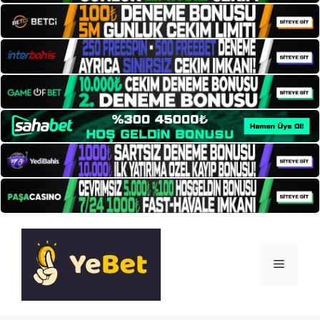
İçeriğe
atla
Menü