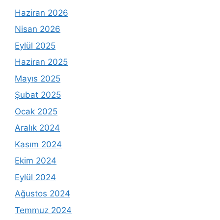
Haziran 2026
Nisan 2026
Eylül 2025
Haziran 2025
Mayıs 2025
Şubat 2025
Ocak 2025
Aralık 2024
Kasım 2024
Ekim 2024
Eylül 2024
Ağustos 2024
Temmuz 2024