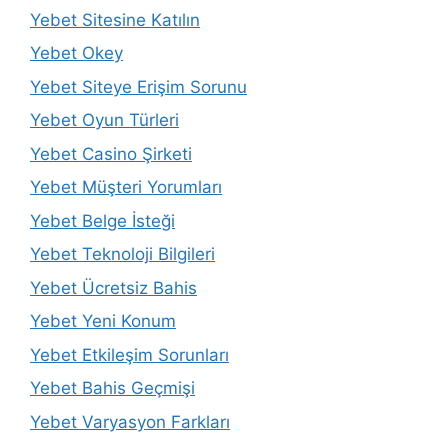
Yebet Sitesine Katılın
Yebet Okey
Yebet Siteye Erişim Sorunu
Yebet Oyun Türleri
Yebet Casino Şirketi
Yebet Müşteri Yorumları
Yebet Belge İsteği
Yebet Teknoloji Bilgileri
Yebet Ücretsiz Bahis
Yebet Yeni Konum
Yebet Etkileşim Sorunları
Yebet Bahis Geçmişi
Yebet Varyasyon Farkları