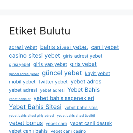
Etiket Bulutu
bahis sitesi yebet
canli yebet
adresi yebet
casino sitesi yebet
giris adresi yebet
giris yebet
giris yap yebet
girisi yebet
güncel yebet
kayit yebet
güncel adresi yebet
yebet adres
mobil yebet
twitter yebet
Yebet Bahis
yebet adresi
yebet adresi
yebet bahis seçenekleri
yebet bahisler
Yebet Bahis Sitesi
yebet bahis sitesi
yebet bahis sitesi giriş adresi
yebet bahis sitesi üyeliği
yebet bonus
yebet canli destek
yebet canli
yebet canlı bahis
yebet canlı casino