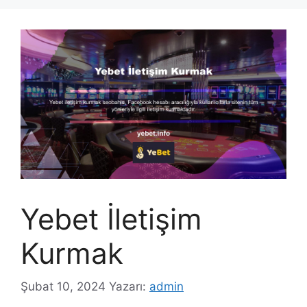
Yebet İletişim
Kurmak
Şubat 10, 2024
Yazarı:
admin