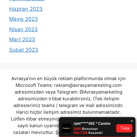
Haziran 2023
Mayıs 2023
Nisan 2023
Mart 2023
Şubat 2023
Avrasya'nın en büyük reklam platformunda olmak için
Microsoft Teams:
reklam@avrasyamarketing.com
adresimizden veya Telegram: @Avrasyamarketing
adresimizden irtibat kurabilirsiniz. (Tek iletişim
adreslerimiz teams / telegram ve mail adresimizdir.
Harici hiçbir iletişim adresimiz bulunmamaktadır.
Lütfen itibar etmeyiniz.) Türkiye yasalarına göre 7258
sayılı kanun uyarınca yasa dışı bahis oynamanın
cezaları mevcuttur. Şu an bulunduğunuz site hiç bir