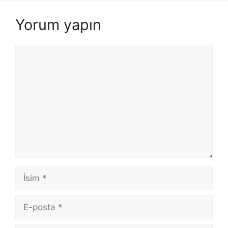
Yorum yapın
Yorum
İsim
E-
posta