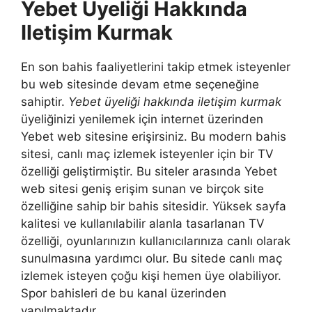
Yebet Üyeliği Hakkında
Iletişim Kurmak
En son bahis faaliyetlerini takip etmek isteyenler
bu web sitesinde devam etme seçeneğine
sahiptir.
Yebet üyeliği hakkında iletişim kurmak
üyeliğinizi yenilemek için internet üzerinden
Yebet web sitesine erişirsiniz. Bu modern bahis
sitesi, canlı maç izlemek isteyenler için bir TV
özelliği geliştirmiştir. Bu siteler arasında Yebet
web sitesi geniş erişim sunan ve birçok site
özelliğine sahip bir bahis sitesidir. Yüksek sayfa
kalitesi ve kullanılabilir alanla tasarlanan TV
özelliği, oyunlarınızın kullanıcılarınıza canlı olarak
sunulmasına yardımcı olur. Bu sitede canlı maç
izlemek isteyen çoğu kişi hemen üye olabiliyor.
Spor bahisleri de bu kanal üzerinden
yapılmaktadır.