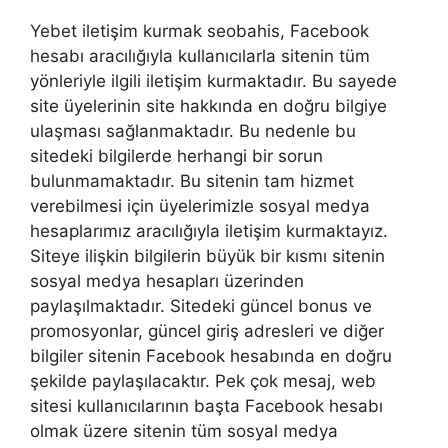
Yebet iletişim kurmak seobahis, Facebook
hesabı aracılığıyla kullanıcılarla sitenin tüm
yönleriyle ilgili iletişim kurmaktadır. Bu sayede
site üyelerinin site hakkında en doğru bilgiye
ulaşması sağlanmaktadır. Bu nedenle bu
sitedeki bilgilerde herhangi bir sorun
bulunmamaktadır. Bu sitenin tam hizmet
verebilmesi için üyelerimizle sosyal medya
hesaplarımız aracılığıyla iletişim kurmaktayız.
Siteye ilişkin bilgilerin büyük bir kısmı sitenin
sosyal medya hesapları üzerinden
paylaşılmaktadır. Sitedeki güncel bonus ve
promosyonlar, güncel giriş adresleri ve diğer
bilgiler sitenin Facebook hesabında en doğru
şekilde paylaşılacaktır. Pek çok mesaj, web
sitesi kullanıcılarının başta Facebook hesabı
olmak üzere sitenin tüm sosyal medya