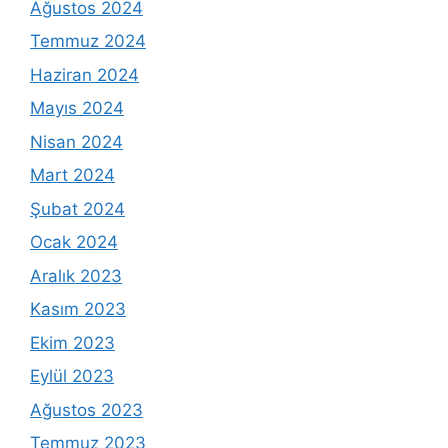
Ağustos 2024
Temmuz 2024
Haziran 2024
Mayıs 2024
Nisan 2024
Mart 2024
Şubat 2024
Ocak 2024
Aralık 2023
Kasım 2023
Ekim 2023
Eylül 2023
Ağustos 2023
Temmuz 2023