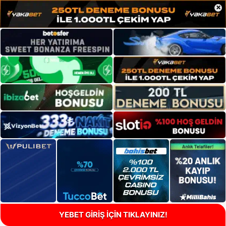
×
YEBET GİRİŞ İÇİN TIKLAYINIZ!