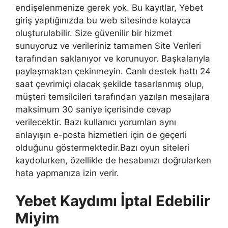
endişelenmenize gerek yok. Bu kayıtlar, Yebet
giriş yaptığınızda bu web sitesinde kolayca
oluşturulabilir. Size güvenilir bir hizmet
sunuyoruz ve verileriniz tamamen Site Verileri
tarafından saklanıyor ve korunuyor. Başkalarıyla
paylaşmaktan çekinmeyin. Canlı destek hattı 24
saat çevrimiçi olacak şekilde tasarlanmış olup,
müşteri temsilcileri tarafından yazılan mesajlara
maksimum 30 saniye içerisinde cevap
verilecektir. Bazı kullanıcı yorumları aynı
anlayışın e-posta hizmetleri için de geçerli
olduğunu göstermektedir.Bazı oyun siteleri
kaydolurken, özellikle de hesabınızı doğrularken
hata yapmanıza izin verir.
Yebet Kaydımı İptal Edebilir
Miyim