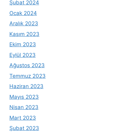
Şubat 2024
Ocak 2024
Aralık 2023
Kasım 2023
Ekim 2023
Eylül 2023
Ağustos 2023
Temmuz 2023
Haziran 2023
Mayıs 2023
Nisan 2023
Mart 2023
Şubat 2023