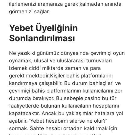
ilerlemenizi aramanıza gerek kalmadan anında
görmenizi sağlar.
Yebet Üyeliğinin
Sonlandırılması
Ne yazık ki günümüz dünyasında çevrimiçi oyun
oynamak, ulusal ve uluslararası turnuvaları
izlemek ciddi miktarda zaman ve para
gerektirmektedir.Kişiler bahis platformlarını
kandırmaya çalışabilir. Bu durum bahisçileri ve
çevrimiçi bahis platformlarının kullanıcılarını zor
durumda bırakıyor. Bu sebeple casino bu tür
faaliyetlerde bulunan kullanıcıların hesaplarını
kapatacaktır. Ancak bu yaklaşımlar hatalara yol
açabilir. ‘Yebet hesabımı silerse ne olur?’
sormak. Sahte hesabı ortadan kaldırmak için