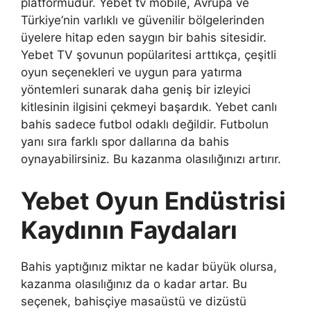
platformudur. Yebet tv mobile, Avrupa ve
Türkiye’nin varlıklı ve güvenilir bölgelerinden
üyelere hitap eden saygın bir bahis sitesidir.
Yebet TV şovunun popülaritesi arttıkça, çeşitli
oyun seçenekleri ve uygun para yatırma
yöntemleri sunarak daha geniş bir izleyici
kitlesinin ilgisini çekmeyi başardık. Yebet canlı
bahis sadece futbol odaklı değildir. Futbolun
yanı sıra farklı spor dallarına da bahis
oynayabilirsiniz. Bu kazanma olasılığınızı artırır.
Yebet Oyun Endüstrisi
Kaydının Faydaları
Bahis yaptığınız miktar ne kadar büyük olursa,
kazanma olasılığınız da o kadar artar. Bu
seçenek, bahisçiye masaüstü ve dizüstü