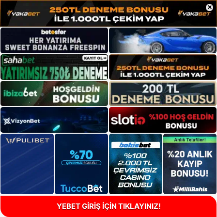
×
YEBET GİRİŞ İÇİN TIKLAYINIZ!