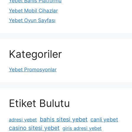
Yebet Bahis Platformu
Yebet Mobil Cihazlar
Yebet Oyun Sayfası
Kategoriler
Yebet Promosyonlar
Etiket Bulutu
bahis sitesi yebet
canli yebet
adresi yebet
casino sitesi yebet
giris adresi yebet