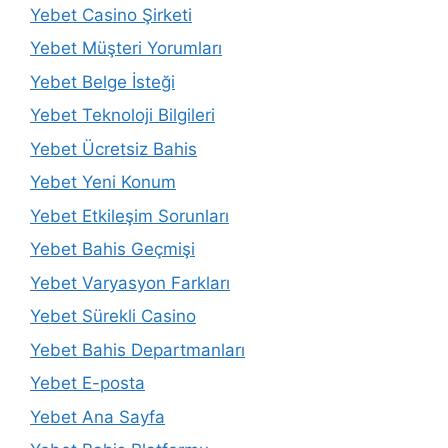
Yebet Casino Şirketi
Yebet Müşteri Yorumları
Yebet Belge İsteği
Yebet Teknoloji Bilgileri
Yebet Ücretsiz Bahis
Yebet Yeni Konum
Yebet Etkileşim Sorunları
Yebet Bahis Geçmişi
Yebet Varyasyon Farkları
Yebet Sürekli Casino
Yebet Bahis Departmanları
Yebet E-posta
Yebet Ana Sayfa