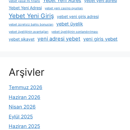
Yebet Yeni Adres
yebet yeni adresi
yebet yasal mı finans
Yebet Yeni Adresi
yebet yeni casino oyunları
Yebet Yeni Giriş
yebet yeni giriş adresi
yebet üyelik
yebet ücretsiz bahis bonusları
yebet üyeliğinin avantajları
yebet üyeliğinin sonlandırılması
yeni adresi yebet
yeni giris yebet
yebet şikayet
Arşivler
Temmuz 2026
Haziran 2026
Nisan 2026
Eylül 2025
Haziran 2025