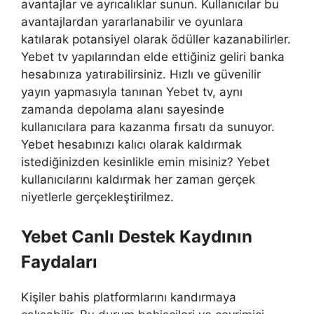
avantajlar ve ayrıcalıklar sunun. Kullanıcılar bu
avantajlardan yararlanabilir ve oyunlara
katılarak potansiyel olarak ödüller kazanabilirler.
Yebet tv yapılarından elde ettiğiniz geliri banka
hesabınıza yatırabilirsiniz. Hızlı ve güvenilir
yayın yapmasıyla tanınan Yebet tv, aynı
zamanda depolama alanı sayesinde
kullanıcılara para kazanma fırsatı da sunuyor.
Yebet hesabınızı kalıcı olarak kaldırmak
istediğinizden kesinlikle emin misiniz? Yebet
kullanıcılarını kaldırmak her zaman gerçek
niyetlerle gerçekleştirilmez.
Yebet Canlı Destek Kaydının
Faydaları
Kişiler bahis platformlarını kandırmaya