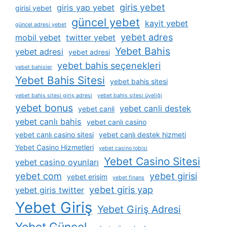
giris yebet
giris yap yebet
girisi yebet
güncel yebet
kayit yebet
güncel adresi yebet
yebet adres
mobil yebet
twitter yebet
Yebet Bahis
yebet adresi
yebet adresi
yebet bahis seçenekleri
yebet bahisler
Yebet Bahis Sitesi
yebet bahis sitesi
yebet bahis sitesi giriş adresi
yebet bahis sitesi üyeliği
yebet bonus
yebet canli destek
yebet canli
yebet canlı bahis
yebet canlı casino
yebet canlı casino sitesi
yebet canlı destek hizmeti
Yebet Casino Hizmetleri
yebet casino lobisi
Yebet Casino Sitesi
yebet casino oyunları
yebet com
yebet girisi
yebet erişim
yebet finans
yebet giris yap
yebet giris twitter
Yebet Giriş
Yebet Giriş Adresi