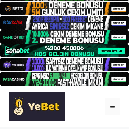
İçeriğe
atla
Menü