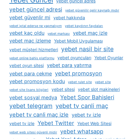
Yebet Güncel
yebet güncel adres
yebet güncel adresi
yebet güvenilir gelir kaynağı mıdır
yebet güvenlir mi
yebet hakkında
yebet i̇ptal ederse ne yapmalıyım
yebet kaydının faydaları
yebet kaç oldu
yebet maç izle
yebet markası
yebet maç izleme
Yebet Mobil Uygulaması
yebet nasil bir site
yebet müşteri hizmetleri
yebet oyuncuları
Yebet Oyunlar
yebet online bahis platformu
yebet para yatırma
yebet oyun sitesi
yebet promosyon
yebet para çekme
yebet promosyon kodu
yebet rulet site
yebet site
yebet sitesi
yebet slot makineleri
yebet site lisans bilgileri
Yebet Spor Bahisleri
yebet sosyal medya
yebet telegram
yebet tv canli maç
yebet tv canli maç izle
yebet tv izle
Yebet Twitter
yebet tv izle
Yebet Web Sitesi
yebet whatsapp
yebet web sitesi güvenli midir