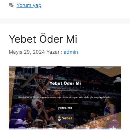
Yorum yap
Yebet Öder Mi
Mayıs 29, 2024
Yazarı:
admin