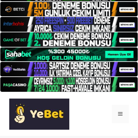
İçeriğe
atla
Menü