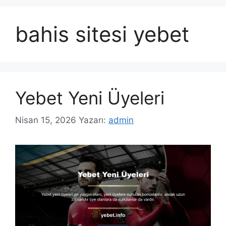
bahis sitesi yebet
Yebet Yeni Üyeleri
Nisan 15, 2026
Yazarı:
admin