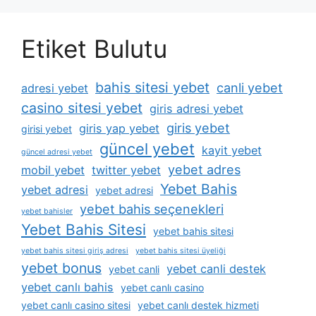
Etiket Bulutu
bahis sitesi yebet
canli yebet
adresi yebet
casino sitesi yebet
giris adresi yebet
giris yebet
giris yap yebet
girisi yebet
güncel yebet
kayit yebet
güncel adresi yebet
yebet adres
mobil yebet
twitter yebet
Yebet Bahis
yebet adresi
yebet adresi
yebet bahis seçenekleri
yebet bahisler
Yebet Bahis Sitesi
yebet bahis sitesi
yebet bahis sitesi giriş adresi
yebet bahis sitesi üyeliği
yebet bonus
yebet canli destek
yebet canli
yebet canlı bahis
yebet canlı casino
yebet canlı casino sitesi
yebet canlı destek hizmeti