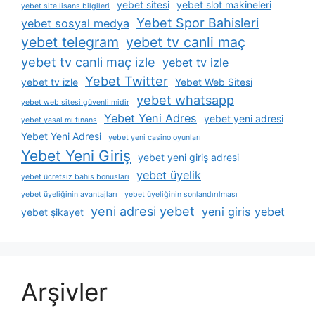
yebet sitesi
yebet slot makineleri
yebet site lisans bilgileri
Yebet Spor Bahisleri
yebet sosyal medya
yebet telegram
yebet tv canli maç
yebet tv canli maç izle
yebet tv izle
Yebet Twitter
yebet tv izle
Yebet Web Sitesi
yebet whatsapp
yebet web sitesi güvenli midir
Yebet Yeni Adres
yebet yeni adresi
yebet yasal mı finans
Yebet Yeni Adresi
yebet yeni casino oyunları
Yebet Yeni Giriş
yebet yeni giriş adresi
yebet üyelik
yebet ücretsiz bahis bonusları
yebet üyeliğinin avantajları
yebet üyeliğinin sonlandırılması
yeni adresi yebet
yeni giris yebet
yebet şikayet
Arşivler