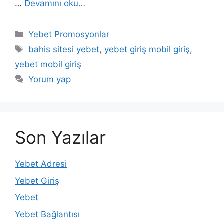
…
Devamını oku…
Kategoriler
Yebet Promosyonlar
Etiketler
bahis sitesi yebet
,
yebet giriş mobil giriş
,
yebet mobil giriş
Yorum yap
Son Yazılar
Yebet Adresi
Yebet Giriş
Yebet
Yebet Bağlantısı