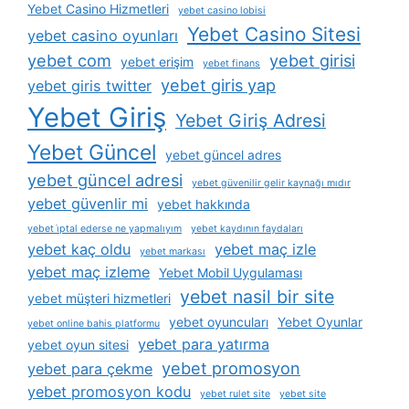
Yebet Casino Hizmetleri
yebet casino lobisi
Yebet Casino Sitesi
yebet casino oyunları
yebet com
yebet girisi
yebet erişim
yebet finans
yebet giris yap
yebet giris twitter
Yebet Giriş
Yebet Giriş Adresi
Yebet Güncel
yebet güncel adres
yebet güncel adresi
yebet güvenilir gelir kaynağı mıdır
yebet güvenlir mi
yebet hakkında
yebet i̇ptal ederse ne yapmalıyım
yebet kaydının faydaları
yebet kaç oldu
yebet maç izle
yebet markası
yebet maç izleme
Yebet Mobil Uygulaması
yebet nasil bir site
yebet müşteri hizmetleri
yebet oyuncuları
Yebet Oyunlar
yebet online bahis platformu
yebet para yatırma
yebet oyun sitesi
yebet promosyon
yebet para çekme
yebet promosyon kodu
yebet rulet site
yebet site