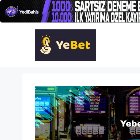
İçeriğe
atla