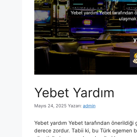
Yebet Yardım
Mayıs 24, 2025
Yazarı:
admin
Yebet yardım Yebet tarafından önerildiği
derece zordur. Tabii ki, bu Türk egemen bö