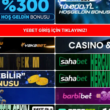
YEBET GİRİŞ İÇİN TIKLAYINIZ!