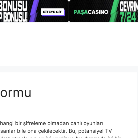
formu
rhangi bir şifreleme olmadan canlı oyunları
sanlar bile ona çekilecektir. Bu, potansiyel TV