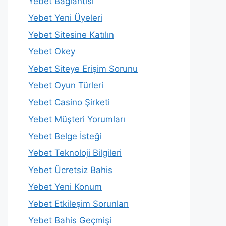
Yebet Bağlantısı
Yebet Yeni Üyeleri
Yebet Sitesine Katılın
Yebet Okey
Yebet Siteye Erişim Sorunu
Yebet Oyun Türleri
Yebet Casino Şirketi
Yebet Müşteri Yorumları
Yebet Belge İsteği
Yebet Teknoloji Bilgileri
Yebet Ücretsiz Bahis
Yebet Yeni Konum
Yebet Etkileşim Sorunları
Yebet Bahis Geçmişi