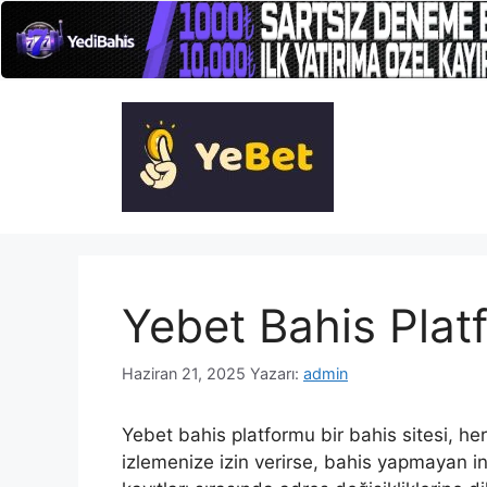
İçeriğe
atla
Yebet Bahis Plat
Haziran 21, 2025
Yazarı:
admin
Yebet bahis platformu bir bahis sitesi, he
izlemenize izin verirse, bahis yapmayan in