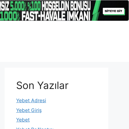
Son Yazılar
Yebet Adresi
Yebet Giriş
Yebet