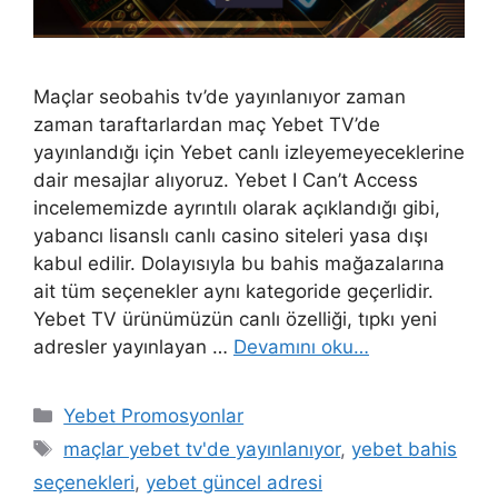
Maçlar seobahis tv’de yayınlanıyor zaman
zaman taraftarlardan maç Yebet TV’de
yayınlandığı için Yebet canlı izleyemeyeceklerine
dair mesajlar alıyoruz. Yebet I Can’t Access
incelememizde ayrıntılı olarak açıklandığı gibi,
yabancı lisanslı canlı casino siteleri yasa dışı
kabul edilir. Dolayısıyla bu bahis mağazalarına
ait tüm seçenekler aynı kategoride geçerlidir.
Yebet TV ürünümüzün canlı özelliği, tıpkı yeni
adresler yayınlayan …
Devamını oku…
Kategoriler
Yebet Promosyonlar
Etiketler
maçlar yebet tv'de yayınlanıyor
,
yebet bahis
seçenekleri
,
yebet güncel adresi