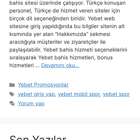
bahis sitesi üzerinde çalışıyor. Türkçe konuşan
personel, Türkçe de hizmet veren siteler için
birçok dil seçeneğinden biridir. Yebet web
sitesine giriş yapıldığında bu bilgiler sitenin alt
kısmında yer alan “Hakkımızda” sekmesi
aracılığıyla müşteriler ve ziyaretçiler ile
paylaşılabilir. Yebet bahis hizmeti seçeneklerini
sıralayarak Yebet bahis hizmetleri, bonus
hizmetleri …
Devamını oku…
Kategoriler
Yebet Promosyonlar
Etiketler
yebet giris yap
,
yebet mobil spor
,
yebet spor
Yorum yap
Son Yazılar