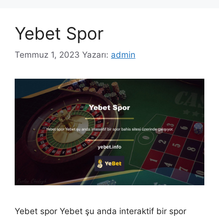
Yebet Spor
Temmuz 1, 2023
Yazarı:
admin
Yebet spor Yebet şu anda interaktif bir spor