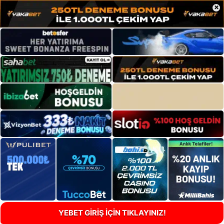
×
YEBET GİRİŞ İÇİN TIKLAYINIZ!