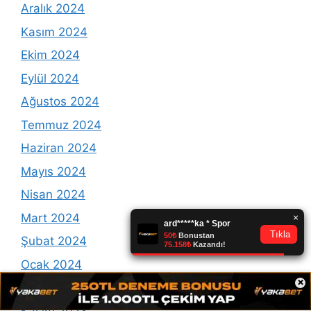
Aralık 2024
Kasım 2024
Ekim 2024
Eylül 2024
Ağustos 2024
Temmuz 2024
Haziran 2024
Mayıs 2024
Nisan 2024
Mart 2024
Şubat 2024
Ocak 2024
×
Aralık 2023
Kasım 2023