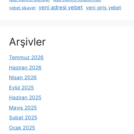
yebet üyeliğinin avantajları
yebet üyeliğinin sonlandırılması
yeni adresi yebet
yeni giris yebet
yebet şikayet
Arşivler
Temmuz 2026
Haziran 2026
Nisan 2026
Eylül 2025
Haziran 2025
Mayıs 2025
Şubat 2025
Ocak 2025