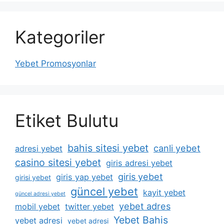
Kategoriler
Yebet Promosyonlar
Etiket Bulutu
bahis sitesi yebet
canli yebet
adresi yebet
casino sitesi yebet
giris adresi yebet
giris yebet
giris yap yebet
girisi yebet
güncel yebet
kayit yebet
güncel adresi yebet
yebet adres
mobil yebet
twitter yebet
Yebet Bahis
yebet adresi
yebet adresi