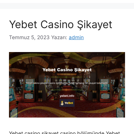
Yebet Casino Şikayet
Temmuz 5, 2023
Yazarı:
admin
Yebet casino şikayet casino bölümünde Yebet