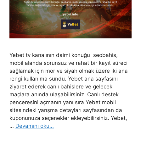
Yebet tv kanalının daimi konuğu seobahis,
mobil alanda sorunsuz ve rahat bir kayıt süreci
sağlamak için mor ve siyah olmak üzere iki ana
rengi kullanıma sundu. Yebet ana sayfasını
ziyaret ederek canlı bahislere ve gelecek
maçlara anında ulaşabilirsiniz. Canlı destek
penceresini açmanın yanı sıra Yebet mobil
sitesindeki yarışma detayları sayfasından da
kuponunuza seçenekler ekleyebilirsiniz. Yebet,
…
Devamını oku…