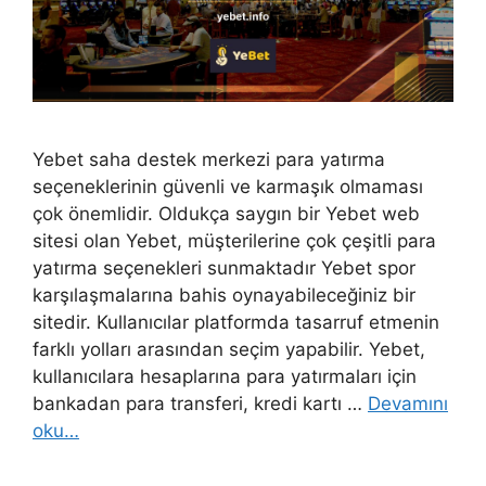
Yebet saha destek merkezi para yatırma
seçeneklerinin güvenli ve karmaşık olmaması
çok önemlidir. Oldukça saygın bir Yebet web
sitesi olan Yebet, müşterilerine çok çeşitli para
yatırma seçenekleri sunmaktadır Yebet spor
karşılaşmalarına bahis oynayabileceğiniz bir
sitedir. Kullanıcılar platformda tasarruf etmenin
farklı yolları arasından seçim yapabilir. Yebet,
kullanıcılara hesaplarına para yatırmaları için
bankadan para transferi, kredi kartı …
Devamını
oku…