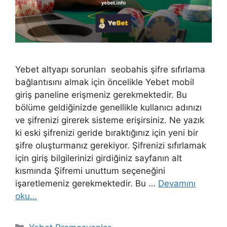
Yebet altyapı sorunları seobahis şifre sıfırlama
bağlantısını almak için öncelikle Yebet mobil
giriş paneline erişmeniz gerekmektedir. Bu
bölüme geldiğinizde genellikle kullanıcı adınızı
ve şifrenizi girerek sisteme erişirsiniz. Ne yazık
ki eski şifrenizi geride bıraktığınız için yeni bir
şifre oluşturmanız gerekiyor. Şifrenizi sıfırlamak
için giriş bilgilerinizi girdiğiniz sayfanın alt
kısmında Şifremi unuttum seçeneğini
işaretlemeniz gerekmektedir. Bu …
Devamını
oku…
Kategoriler