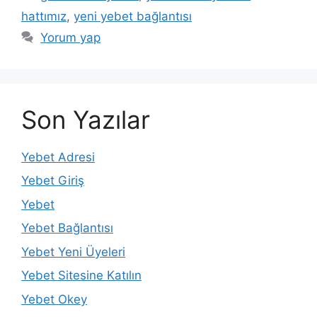
hattımız
,
yeni yebet bağlantısı
Yorum yap
Son Yazılar
Yebet Adresi
Yebet Giriş
Yebet
Yebet Bağlantısı
Yebet Yeni Üyeleri
Yebet Sitesine Katılın
Yebet Okey