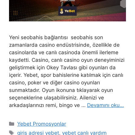
Yeni seobahis bağlantısı seobahis son
zamanlarda casino endüstrisinde, özellikle de
casinolarda ve canlı casinoda önemli ilerleme
kaydetti. Casino, canlı casino oyun deneyiminizi
geliştirmek için Okey Tavlası gibi oyunları da
içerir. Yebet, spor bahislerine katılmak için canlı
casino, poker ve diğer casino oyunları
sunmaktadır. Oyun ikonuna tıklayarak oyun
seçeneklerine ulaşabilirsiniz. Ailenizi ve
arkadaşlarınızı remi, bingo ve …
Devamını oku…
Kategoriler
Yebet Promosyonlar
Etiketler
giris adresi yebet
,
yebet canlı yardım