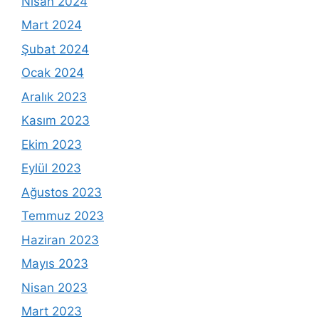
Nisan 2024
Mart 2024
Şubat 2024
Ocak 2024
Aralık 2023
Kasım 2023
Ekim 2023
Eylül 2023
Ağustos 2023
Temmuz 2023
Haziran 2023
Mayıs 2023
Nisan 2023
Mart 2023