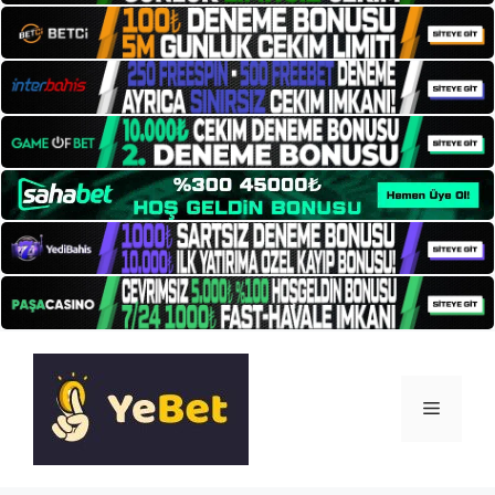
İçeriğe
atla
Menü