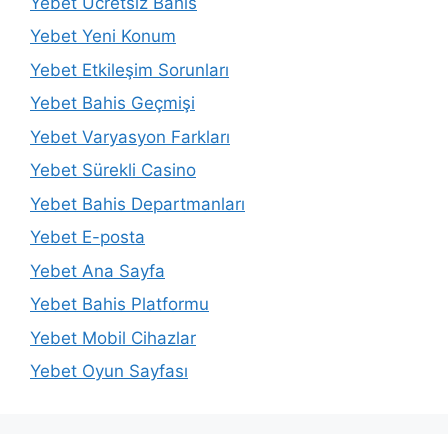
Yebet Ücretsiz Bahis
Yebet Yeni Konum
Yebet Etkileşim Sorunları
Yebet Bahis Geçmişi
Yebet Varyasyon Farkları
Yebet Sürekli Casino
Yebet Bahis Departmanları
Yebet E-posta
Yebet Ana Sayfa
Yebet Bahis Platformu
Yebet Mobil Cihazlar
Yebet Oyun Sayfası