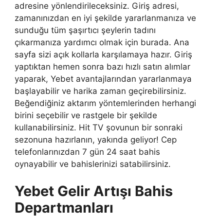
adresine yönlendirileceksiniz. Giriş adresi,
zamanınızdan en iyi şekilde yararlanmanıza ve
sunduğu tüm şaşırtıcı şeylerin tadını
çıkarmanıza yardımcı olmak için burada. Ana
sayfa sizi açık kollarla karşılamaya hazır. Giriş
yaptıktan hemen sonra bazı hızlı satın alımlar
yaparak, Yebet avantajlarından yararlanmaya
başlayabilir ve harika zaman geçirebilirsiniz.
Beğendiğiniz aktarım yöntemlerinden herhangi
birini seçebilir ve rastgele bir şekilde
kullanabilirsiniz. Hit TV şovunun bir sonraki
sezonuna hazırlanın, yakında geliyor! Cep
telefonlarınızdan 7 gün 24 saat bahis
oynayabilir ve bahislerinizi satabilirsiniz.
Yebet Gelir Artışı Bahis
Departmanları