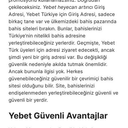
çekileceksiniz.
Yebet heyecan artırıcı
Giriş
Adresi, Yebet Türkiye için Giriş Adresi, sadece
birkaç tane var ve ülkemizdeki bahis pazarında
bahis siteleri bırakın. Bunlar, bahislerinizi
Türkiye’nin nitelikli bahis adresine
yerleştirebileceğiniz yerlerdir. Geçmişte, Yebet
Türk üyeleri için adresi ziyaret edecekti, ancak
şimdi yeni bir giriş adresi var. Bu değişikliği
güvenlik nedeniyle akılda tutmak önemlidir.
Ancak bununla ilgisi yok. Herkes
güvenebileceğiniz güvenilir bir çevrimiçi bahis
sitesi olduğunu bilir. Site, bahislerinizi
endişelenmeden yerleştirebileceğiniz güvenli ve
güvenli bir yerdir.
Yebet Güvenli Avantajlar