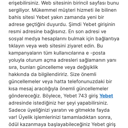
erişebilirsiniz. Web sitesinin birincil sayfası bunu
sergiliyor. Mükemmel müşteri hizmeti ile bilinen
bahis sitesi Yebet yakın zamanda yeni bir
adrese geçtiğini duyurdu. Şimdi Yebet girişinin
resmi adresine bağlısınız. En son adresi ve
sosyal medya hesaplarını bulmak için bağlantıya
tıklayın veya web sitesini ziyaret edin. Bu
kampanyaların tüm kullanıcılarına e -posta
yoluyla oturum açma adresleri sağlamanın yanı
sıra, bunları güncelleme veya değişiklik
hakkında da bilgilendiririz. Size önemli
güncellemeler veya hatta telefonunuzdaki bir
kısa mesaj aracılığıyla önemli güncellemeler
göndereceğiz. Böylece, Yebet 743 giriş
Yebet
adresinde istediğiniz her şeyi yapabilirsiniz.
Sadece üyeliğinizi yaratın ve gitmekte fayda
var! Üyelik işlemlerinizi tamamladıktan sonra,
ödül kazanmaya başlayabileceğiniz Yebet giriş