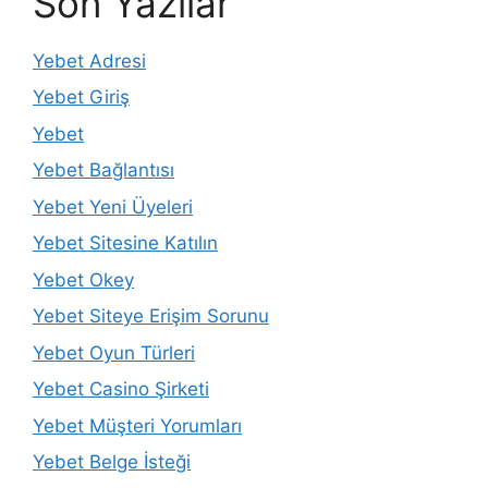
Son Yazılar
Yebet Adresi
Yebet Giriş
Yebet
Yebet Bağlantısı
Yebet Yeni Üyeleri
Yebet Sitesine Katılın
Yebet Okey
Yebet Siteye Erişim Sorunu
Yebet Oyun Türleri
Yebet Casino Şirketi
Yebet Müşteri Yorumları
Yebet Belge İsteği