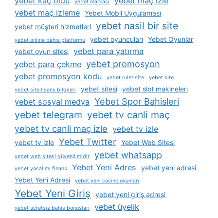
yebet kaç oldu
yebet maç izle
yebet markası
yebet maç izleme
Yebet Mobil Uygulaması
yebet nasil bir site
yebet müşteri hizmetleri
yebet oyuncuları
Yebet Oyunlar
yebet online bahis platformu
yebet para yatırma
yebet oyun sitesi
yebet promosyon
yebet para çekme
yebet promosyon kodu
yebet rulet site
yebet site
yebet sitesi
yebet slot makineleri
yebet site lisans bilgileri
Yebet Spor Bahisleri
yebet sosyal medya
yebet telegram
yebet tv canli maç
yebet tv canli maç izle
yebet tv izle
Yebet Twitter
yebet tv izle
Yebet Web Sitesi
yebet whatsapp
yebet web sitesi güvenli midir
Yebet Yeni Adres
yebet yeni adresi
yebet yasal mı finans
Yebet Yeni Adresi
yebet yeni casino oyunları
Yebet Yeni Giriş
yebet yeni giriş adresi
yebet üyelik
yebet ücretsiz bahis bonusları