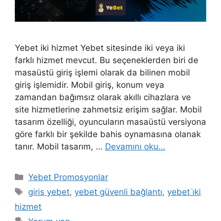
Yebet iki hizmet Yebet sitesinde iki veya iki
farklı hizmet mevcut. Bu seçeneklerden biri de
masaüstü giriş işlemi olarak da bilinen mobil
giriş işlemidir. Mobil giriş, konum veya
zamandan bağımsız olarak akıllı cihazlara ve
site hizmetlerine zahmetsiz erişim sağlar. Mobil
tasarım özelliği, oyuncuların masaüstü versiyona
göre farklı bir şekilde bahis oynamasına olanak
tanır. Mobil tasarım, …
Devamını oku…
Kategoriler
Yebet Promosyonlar
Etiketler
giris yebet
,
yebet güvenli bağlantı
,
yebet i̇ki
hizmet