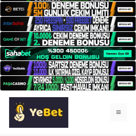
İçeriğe
atla
Menü