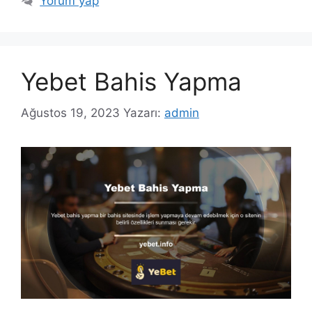
Yorum yap
Yebet Bahis Yapma
Ağustos 19, 2023
Yazarı:
admin