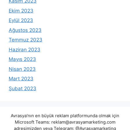
Kasım 2023
Ekim 2023
Eylül 2023
Ağustos 2023
Temmuz 2023
Haziran 2023
Mayıs 2023
Nisan 2023
Mart 2023
Şubat 2023
Avrasya'nın en büyük reklam platformunda olmak için
Microsoft Teams:
reklam@avrasyamarketing.com
adresimizden veya Telegram: @Avrasyamarketing