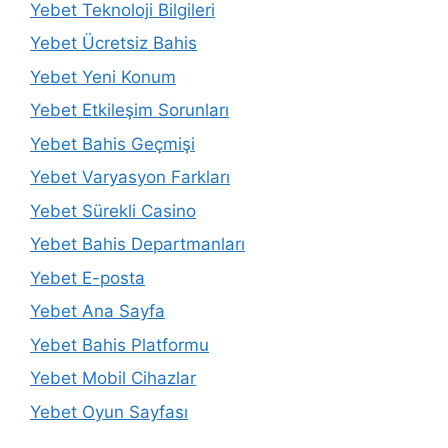
Yebet Teknoloji Bilgileri
Yebet Ücretsiz Bahis
Yebet Yeni Konum
Yebet Etkileşim Sorunları
Yebet Bahis Geçmişi
Yebet Varyasyon Farkları
Yebet Sürekli Casino
Yebet Bahis Departmanları
Yebet E-posta
Yebet Ana Sayfa
Yebet Bahis Platformu
Yebet Mobil Cihazlar
Yebet Oyun Sayfası