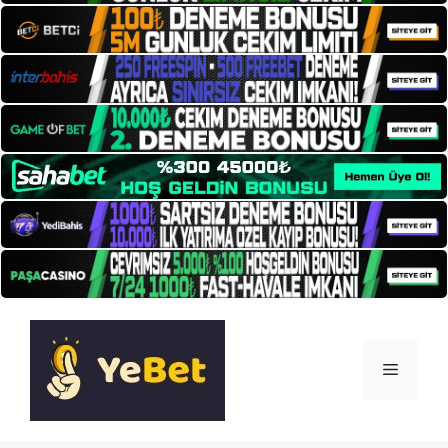
İçeriğe
atla
Menü