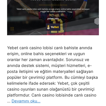
Yebet canlı casino lobisi canlı bahiste anında
erişim, online bahis seçenekleri ve uygun
oranlar her zaman avantajlıdır. Sorunsuz ve
anında destek sistemi, müşteri hizmetleri, e-
posta iletişimi ve eğitim materyalleri sağlayan
popüler bir çevrimiçi platform. Bu cümleyi başka
kelimelerle ifade edersek: Yebet, çok çeşitli
casino oyunları sunan olağanüstü bir çevrimiçi
platformdur. Canlı casino lobisinde canlı casino
…
Devamını oku…