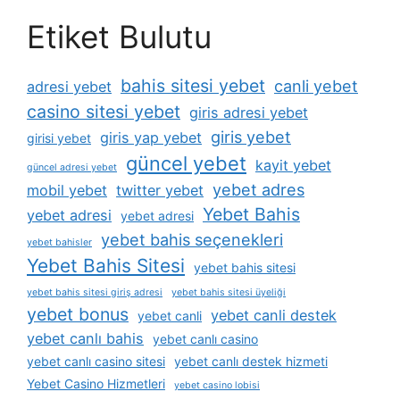
Etiket Bulutu
bahis sitesi yebet
canli yebet
adresi yebet
casino sitesi yebet
giris adresi yebet
giris yebet
giris yap yebet
girisi yebet
güncel yebet
kayit yebet
güncel adresi yebet
yebet adres
mobil yebet
twitter yebet
Yebet Bahis
yebet adresi
yebet adresi
yebet bahis seçenekleri
yebet bahisler
Yebet Bahis Sitesi
yebet bahis sitesi
yebet bahis sitesi giriş adresi
yebet bahis sitesi üyeliği
yebet bonus
yebet canli destek
yebet canli
yebet canlı bahis
yebet canlı casino
yebet canlı casino sitesi
yebet canlı destek hizmeti
Yebet Casino Hizmetleri
yebet casino lobisi