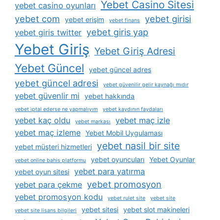
Yebet Casino Sitesi
yebet casino oyunları
yebet com
yebet girisi
yebet erişim
yebet finans
yebet giris yap
yebet giris twitter
Yebet Giriş
Yebet Giriş Adresi
Yebet Güncel
yebet güncel adres
yebet güncel adresi
yebet güvenilir gelir kaynağı mıdır
yebet güvenlir mi
yebet hakkında
yebet i̇ptal ederse ne yapmalıyım
yebet kaydının faydaları
yebet kaç oldu
yebet maç izle
yebet markası
yebet maç izleme
Yebet Mobil Uygulaması
yebet nasil bir site
yebet müşteri hizmetleri
yebet oyuncuları
Yebet Oyunlar
yebet online bahis platformu
yebet para yatırma
yebet oyun sitesi
yebet promosyon
yebet para çekme
yebet promosyon kodu
yebet rulet site
yebet site
yebet sitesi
yebet slot makineleri
yebet site lisans bilgileri