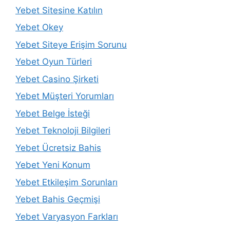
Yebet Sitesine Katılın
Yebet Okey
Yebet Siteye Erişim Sorunu
Yebet Oyun Türleri
Yebet Casino Şirketi
Yebet Müşteri Yorumları
Yebet Belge İsteği
Yebet Teknoloji Bilgileri
Yebet Ücretsiz Bahis
Yebet Yeni Konum
Yebet Etkileşim Sorunları
Yebet Bahis Geçmişi
Yebet Varyasyon Farkları