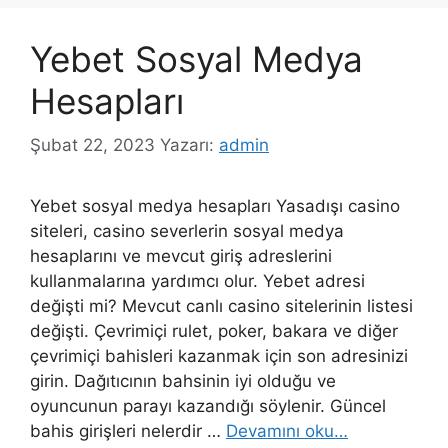
Yebet Sosyal Medya
Hesapları
Şubat 22, 2023
Yazarı:
admin
Yebet sosyal medya hesapları Yasadışı casino
siteleri, casino severlerin sosyal medya
hesaplarını ve mevcut giriş adreslerini
kullanmalarına yardımcı olur. Yebet adresi
değişti mi? Mevcut canlı casino sitelerinin listesi
değişti. Çevrimiçi rulet, poker, bakara ve diğer
çevrimiçi bahisleri kazanmak için son adresinizi
girin. Dağıtıcının bahsinin iyi olduğu ve
oyuncunun parayı kazandığı söylenir. Güncel
bahis girişleri nelerdir …
Devamını oku…