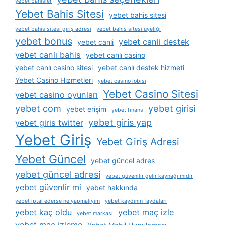
yebet bahisler
Yebet Bahis Sitesi
yebet bahis sitesi
yebet bahis sitesi giriş adresi
yebet bahis sitesi üyeliği
yebet bonus
yebet canli destek
yebet canli
yebet canlı bahis
yebet canlı casino
yebet canlı casino sitesi
yebet canlı destek hizmeti
Yebet Casino Hizmetleri
yebet casino lobisi
Yebet Casino Sitesi
yebet casino oyunları
yebet com
yebet girisi
yebet erişim
yebet finans
yebet giris yap
yebet giris twitter
Yebet Giriş
Yebet Giriş Adresi
Yebet Güncel
yebet güncel adres
yebet güncel adresi
yebet güvenilir gelir kaynağı mıdır
yebet güvenlir mi
yebet hakkında
yebet i̇ptal ederse ne yapmalıyım
yebet kaydının faydaları
yebet kaç oldu
yebet maç izle
yebet markası
yebet maç izleme