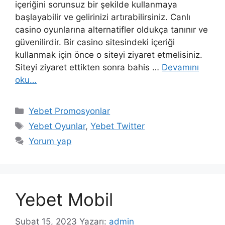
içeriğini sorunsuz bir şekilde kullanmaya
başlayabilir ve gelirinizi artırabilirsiniz. Canlı
casino oyunlarına alternatifler oldukça tanınır ve
güvenilirdir. Bir casino sitesindeki içeriği
kullanmak için önce o siteyi ziyaret etmelisiniz.
Siteyi ziyaret ettikten sonra bahis …
Devamını
oku…
Kategoriler
Yebet Promosyonlar
Etiketler
Yebet Oyunlar
,
Yebet Twitter
Yorum yap
Yebet Mobil
Şubat 15, 2023
Yazarı:
admin