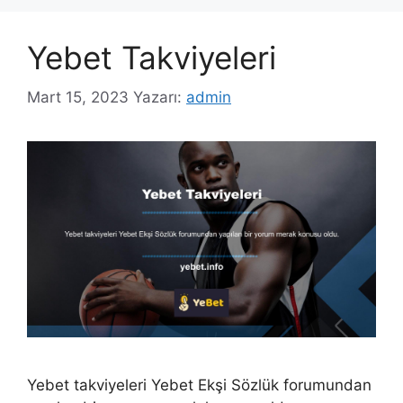
Yebet Takviyeleri
Mart 15, 2023
Yazarı:
admin
Yebet takviyeleri Yebet Ekşi Sözlük forumundan