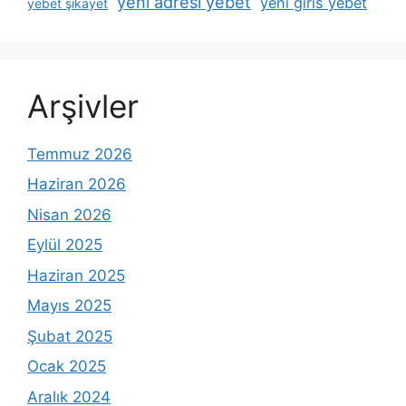
yeni adresi yebet
yeni giris yebet
yebet şikayet
Arşivler
Temmuz 2026
Haziran 2026
Nisan 2026
Eylül 2025
Haziran 2025
Mayıs 2025
Şubat 2025
Ocak 2025
Aralık 2024