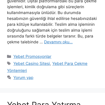
güvenlidir. Dijital platformlardaki bu para çekme
işlemleri, kimlik doğrulama gibi süreçlerin
kullanılmamasıyla ünlüdür. Bu durumda
hesabınızın güvenliği ihlal edilirse hesabınızdaki
para kötüye kullanılabilir. Teslim alma işleminin
doğruluğunu sağlamak için teslim alma işlemi
sırasında farklı türde belgeler taranır. Bu, para
çekme talebinde …
Devamını oku…
Kategoriler
Yebet Promosyonlar
Etiketler
Yebet Casino Sitesi
,
Yebet Para Çekme
Yöntemleri
Yorum yap
Yebet Para Yatırma