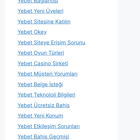
Yebet Bağlantısı
Yebet Yeni Üyeleri
Yebet Sitesine Katılın
Yebet Okey
Yebet Siteye Erişim Sorunu
Yebet Oyun Türleri
Yebet Casino Şirketi
Yebet Müşteri Yorumları
Yebet Belge İsteği
Yebet Teknoloji Bilgileri
Yebet Ücretsiz Bahis
Yebet Yeni Konum
Yebet Etkileşim Sorunları
Yebet Bahis Geçmişi