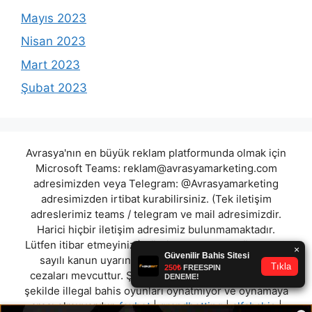
Mayıs 2023
Nisan 2023
Mart 2023
Şubat 2023
Avrasya'nın en büyük reklam platformunda olmak için
Microsoft Teams:
reklam@avrasyamarketing.com
adresimizden veya Telegram: @Avrasyamarketing
adresimizden irtibat kurabilirsiniz. (Tek iletişim
adreslerimiz teams / telegram ve mail adresimizdir.
Harici hiçbir iletişim adresimiz bulunmamaktadır.
Lütfen itibar etmeyiniz.) Türkiye yasalarına göre 7258
sayılı kanun uyarınca yasa dışı bahis oynamanın
cezaları mevcuttur. Şu an bulunduğunuz site hiç bir
şekilde illegal bahis oyunları oynatmıyor ve oynamaya
aracı olmuyordur.
foxbet
|
grandbetting
|
alfabahis
|