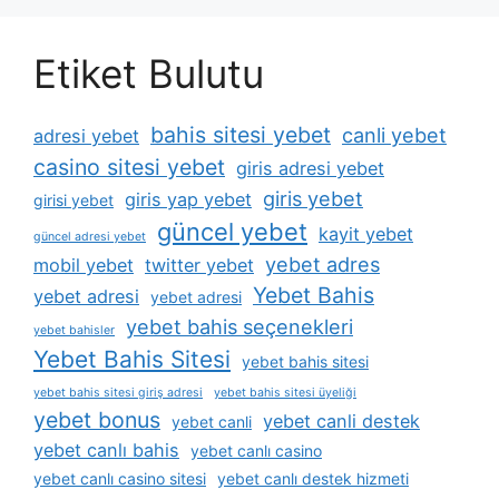
Etiket Bulutu
bahis sitesi yebet
canli yebet
adresi yebet
casino sitesi yebet
giris adresi yebet
giris yebet
giris yap yebet
girisi yebet
güncel yebet
kayit yebet
güncel adresi yebet
yebet adres
mobil yebet
twitter yebet
Yebet Bahis
yebet adresi
yebet adresi
yebet bahis seçenekleri
yebet bahisler
Yebet Bahis Sitesi
yebet bahis sitesi
yebet bahis sitesi giriş adresi
yebet bahis sitesi üyeliği
yebet bonus
yebet canli destek
yebet canli
yebet canlı bahis
yebet canlı casino
yebet canlı casino sitesi
yebet canlı destek hizmeti