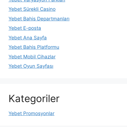
Yebet Sürekli Casino
Yebet Bahis Departmanları
Yebet E-posta
Yebet Ana Sayfa
Yebet Bahis Platformu
Yebet Mobil Cihazlar
Yebet Oyun Sayfası
Kategoriler
Yebet Promosyonlar