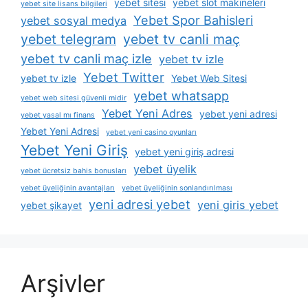
yebet sitesi
yebet slot makineleri
yebet site lisans bilgileri
Yebet Spor Bahisleri
yebet sosyal medya
yebet telegram
yebet tv canli maç
yebet tv canli maç izle
yebet tv izle
Yebet Twitter
yebet tv izle
Yebet Web Sitesi
yebet whatsapp
yebet web sitesi güvenli midir
Yebet Yeni Adres
yebet yeni adresi
yebet yasal mı finans
Yebet Yeni Adresi
yebet yeni casino oyunları
Yebet Yeni Giriş
yebet yeni giriş adresi
yebet üyelik
yebet ücretsiz bahis bonusları
yebet üyeliğinin avantajları
yebet üyeliğinin sonlandırılması
yeni adresi yebet
yeni giris yebet
yebet şikayet
Arşivler