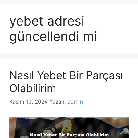
yebet adresi
güncellendi mi
Nasıl Yebet Bir Parçası
Olabilirim
Kasım 13, 2024
Yazarı:
admin