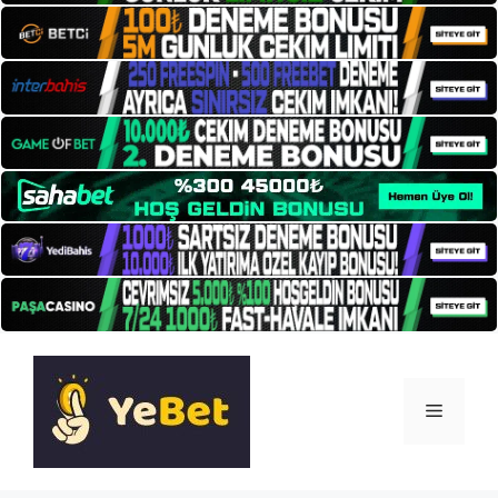
İçeriğe
atla
Menü