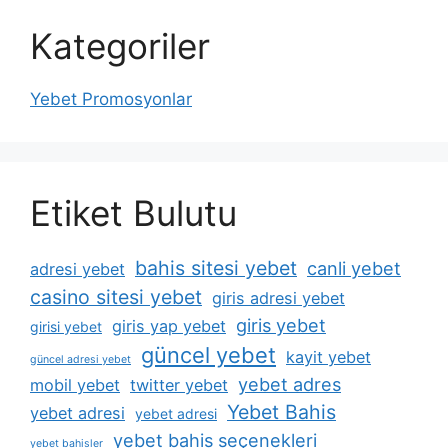
Kategoriler
Yebet Promosyonlar
Etiket Bulutu
bahis sitesi yebet
canli yebet
adresi yebet
casino sitesi yebet
giris adresi yebet
giris yebet
giris yap yebet
girisi yebet
güncel yebet
kayit yebet
güncel adresi yebet
yebet adres
mobil yebet
twitter yebet
Yebet Bahis
yebet adresi
yebet adresi
yebet bahis seçenekleri
yebet bahisler