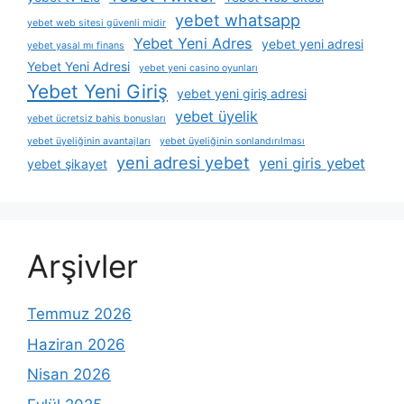
yebet whatsapp
yebet web sitesi güvenli midir
Yebet Yeni Adres
yebet yeni adresi
yebet yasal mı finans
Yebet Yeni Adresi
yebet yeni casino oyunları
Yebet Yeni Giriş
yebet yeni giriş adresi
yebet üyelik
yebet ücretsiz bahis bonusları
yebet üyeliğinin avantajları
yebet üyeliğinin sonlandırılması
yeni adresi yebet
yeni giris yebet
yebet şikayet
Arşivler
Temmuz 2026
Haziran 2026
Nisan 2026