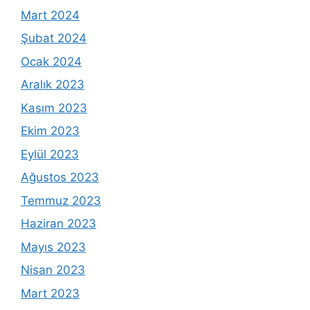
Mart 2024
Şubat 2024
Ocak 2024
Aralık 2023
Kasım 2023
Ekim 2023
Eylül 2023
Ağustos 2023
Temmuz 2023
Haziran 2023
Mayıs 2023
Nisan 2023
Mart 2023