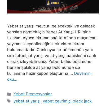
Yebet at yarışı mevcut, gelecekteki ve gelecek
yarışları görmek için Yebet At Yarışı URL’sine
tıklayın. Ayrıca ekranın sağ tarafında maçın canlı
yayınını izleyebileceğiniz bir video ekranı
bulunmaktadır. Canlı oyunlar bölümünün yanı
sıra futbol, at yarışı ve at yarışı bahislerini canlı
olarak izleyebilirsiniz. Yebet bahis bölümüne
benzer şekilde at yarışı bölümünde de
kullanıma hazır kupon oluşturma …
Devamını
oku…
Kategoriler
Yebet Promosyonlar
Etiketler
yebet at yarışı
,
yebet çevrimiçi black jack
,