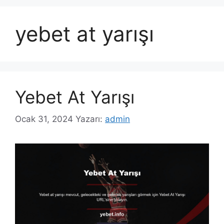
yebet at yarışı
Yebet At Yarışı
Ocak 31, 2024
Yazarı:
admin