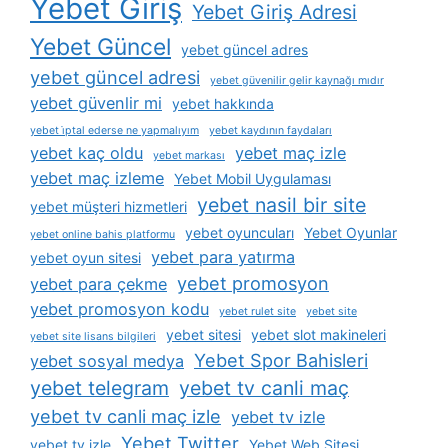
Yebet Giriş
Yebet Giriş Adresi
Yebet Güncel
yebet güncel adres
yebet güncel adresi
yebet güvenilir gelir kaynağı mıdır
yebet güvenlir mi
yebet hakkında
yebet i̇ptal ederse ne yapmalıyım
yebet kaydının faydaları
yebet kaç oldu
yebet maç izle
yebet markası
yebet maç izleme
Yebet Mobil Uygulaması
yebet nasil bir site
yebet müşteri hizmetleri
yebet oyuncuları
Yebet Oyunlar
yebet online bahis platformu
yebet para yatırma
yebet oyun sitesi
yebet promosyon
yebet para çekme
yebet promosyon kodu
yebet rulet site
yebet site
yebet sitesi
yebet slot makineleri
yebet site lisans bilgileri
Yebet Spor Bahisleri
yebet sosyal medya
yebet telegram
yebet tv canli maç
yebet tv canli maç izle
yebet tv izle
Yebet Twitter
yebet tv izle
Yebet Web Sitesi