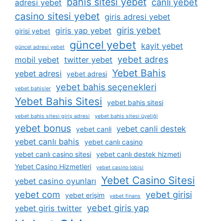
bahis sitesi yebet
canli yebet
adresi yebet
casino sitesi yebet
giris adresi yebet
giris yebet
giris yap yebet
girisi yebet
güncel yebet
kayit yebet
güncel adresi yebet
yebet adres
mobil yebet
twitter yebet
Yebet Bahis
yebet adresi
yebet adresi
yebet bahis seçenekleri
yebet bahisler
Yebet Bahis Sitesi
yebet bahis sitesi
yebet bahis sitesi giriş adresi
yebet bahis sitesi üyeliği
yebet bonus
yebet canli destek
yebet canli
yebet canlı bahis
yebet canlı casino
yebet canlı casino sitesi
yebet canlı destek hizmeti
Yebet Casino Hizmetleri
yebet casino lobisi
Yebet Casino Sitesi
yebet casino oyunları
yebet com
yebet girisi
yebet erişim
yebet finans
yebet giris yap
yebet giris twitter