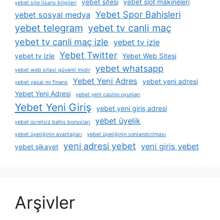
yebet sitesi
yebet slot makineleri
yebet site lisans bilgileri
Yebet Spor Bahisleri
yebet sosyal medya
yebet telegram
yebet tv canli maç
yebet tv canli maç izle
yebet tv izle
Yebet Twitter
yebet tv izle
Yebet Web Sitesi
yebet whatsapp
yebet web sitesi güvenli midir
Yebet Yeni Adres
yebet yeni adresi
yebet yasal mı finans
Yebet Yeni Adresi
yebet yeni casino oyunları
Yebet Yeni Giriş
yebet yeni giriş adresi
yebet üyelik
yebet ücretsiz bahis bonusları
yebet üyeliğinin avantajları
yebet üyeliğinin sonlandırılması
yeni adresi yebet
yeni giris yebet
yebet şikayet
Arşivler