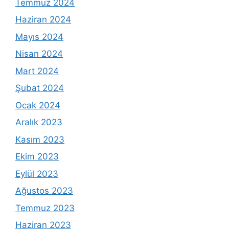
Temmuz 2024
Haziran 2024
Mayıs 2024
Nisan 2024
Mart 2024
Şubat 2024
Ocak 2024
Aralık 2023
Kasım 2023
Ekim 2023
Eylül 2023
Ağustos 2023
Temmuz 2023
Haziran 2023