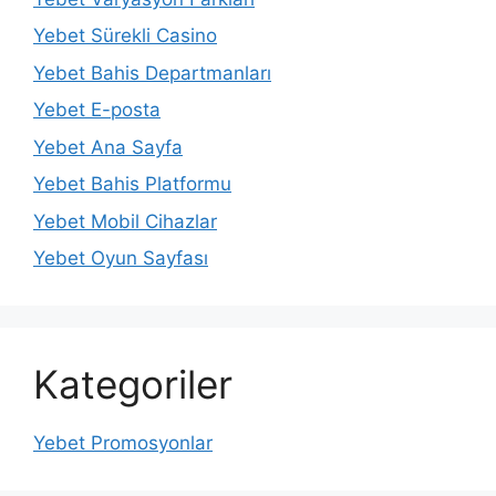
Yebet Sürekli Casino
Yebet Bahis Departmanları
Yebet E-posta
Yebet Ana Sayfa
Yebet Bahis Platformu
Yebet Mobil Cihazlar
Yebet Oyun Sayfası
Kategoriler
Yebet Promosyonlar