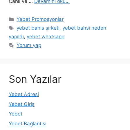
Canlı ve …
Devamını oku…
Kategoriler
Yebet Promosyonlar
Etiketler
yebet bahis şirketi
,
yebet bahsi neden
yapıldı
,
yebet whatsapp
Yorum yap
Son Yazılar
Yebet Adresi
Yebet Giriş
Yebet
Yebet Bağlantısı