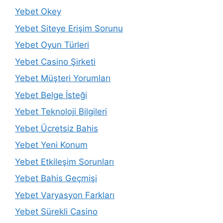
Yebet Okey
Yebet Siteye Erişim Sorunu
Yebet Oyun Türleri
Yebet Casino Şirketi
Yebet Müşteri Yorumları
Yebet Belge İsteği
Yebet Teknoloji Bilgileri
Yebet Ücretsiz Bahis
Yebet Yeni Konum
Yebet Etkileşim Sorunları
Yebet Bahis Geçmişi
Yebet Varyasyon Farkları
Yebet Sürekli Casino