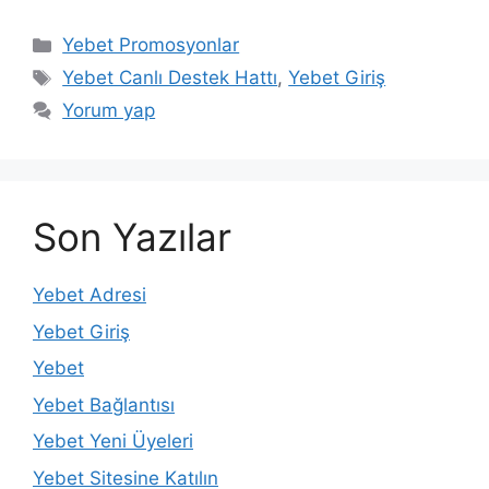
Kategoriler
Yebet Promosyonlar
Etiketler
Yebet Canlı Destek Hattı
,
Yebet Giriş
Yorum yap
Son Yazılar
Yebet Adresi
Yebet Giriş
Yebet
Yebet Bağlantısı
Yebet Yeni Üyeleri
Yebet Sitesine Katılın