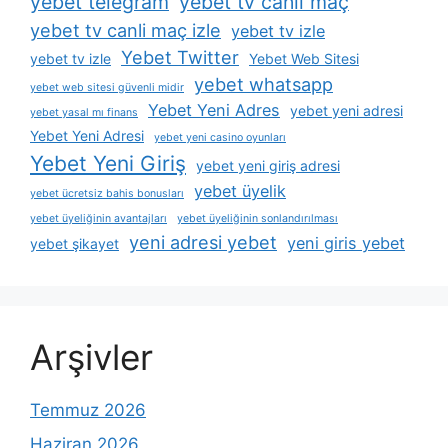
yebet telegram
yebet tv canli maç
yebet tv canli maç izle
yebet tv izle
Yebet Twitter
yebet tv izle
Yebet Web Sitesi
yebet whatsapp
yebet web sitesi güvenli midir
Yebet Yeni Adres
yebet yeni adresi
yebet yasal mı finans
Yebet Yeni Adresi
yebet yeni casino oyunları
Yebet Yeni Giriş
yebet yeni giriş adresi
yebet üyelik
yebet ücretsiz bahis bonusları
yebet üyeliğinin avantajları
yebet üyeliğinin sonlandırılması
yeni adresi yebet
yeni giris yebet
yebet şikayet
Arşivler
Temmuz 2026
Haziran 2026