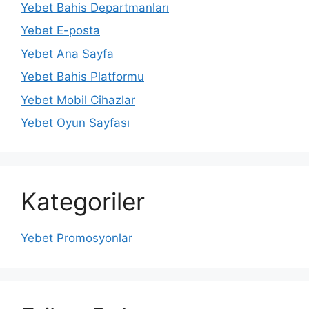
Yebet Bahis Departmanları
Yebet E-posta
Yebet Ana Sayfa
Yebet Bahis Platformu
Yebet Mobil Cihazlar
Yebet Oyun Sayfası
Kategoriler
Yebet Promosyonlar