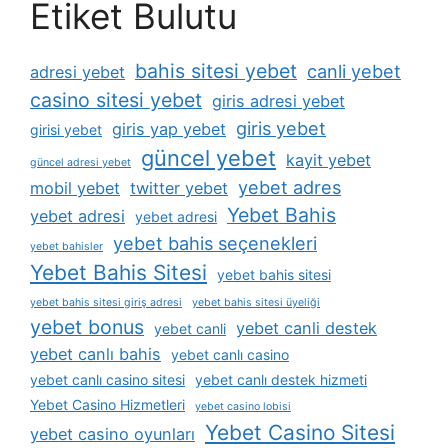
Etiket Bulutu
bahis sitesi yebet
canli yebet
adresi yebet
casino sitesi yebet
giris adresi yebet
giris yebet
giris yap yebet
girisi yebet
güncel yebet
kayit yebet
güncel adresi yebet
yebet adres
mobil yebet
twitter yebet
Yebet Bahis
yebet adresi
yebet adresi
yebet bahis seçenekleri
yebet bahisler
Yebet Bahis Sitesi
yebet bahis sitesi
yebet bahis sitesi giriş adresi
yebet bahis sitesi üyeliği
yebet bonus
yebet canli destek
yebet canli
yebet canlı bahis
yebet canlı casino
yebet canlı casino sitesi
yebet canlı destek hizmeti
Yebet Casino Hizmetleri
yebet casino lobisi
Yebet Casino Sitesi
yebet casino oyunları