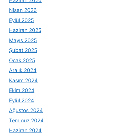
Haziran 2026
Nisan 2026
Eylül 2025
Haziran 2025
Mayıs 2025
Şubat 2025
Ocak 2025
Aralık 2024
Kasım 2024
Ekim 2024
Eylül 2024
Ağustos 2024
Temmuz 2024
Haziran 2024