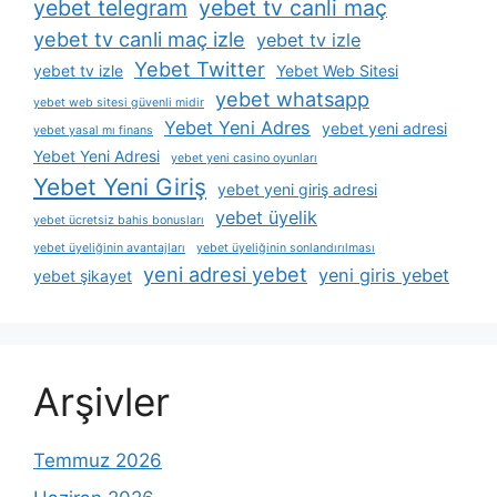
yebet telegram
yebet tv canli maç
yebet tv canli maç izle
yebet tv izle
Yebet Twitter
yebet tv izle
Yebet Web Sitesi
yebet whatsapp
yebet web sitesi güvenli midir
Yebet Yeni Adres
yebet yeni adresi
yebet yasal mı finans
Yebet Yeni Adresi
yebet yeni casino oyunları
Yebet Yeni Giriş
yebet yeni giriş adresi
yebet üyelik
yebet ücretsiz bahis bonusları
yebet üyeliğinin avantajları
yebet üyeliğinin sonlandırılması
yeni adresi yebet
yeni giris yebet
yebet şikayet
Arşivler
Temmuz 2026