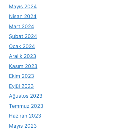
Mayıs 2024
Nisan 2024
Mart 2024
Şubat 2024
Ocak 2024
Aralık 2023
Kasım 2023
Ekim 2023
Eylül 2023
Ağustos 2023
Temmuz 2023
Haziran 2023
Mayıs 2023