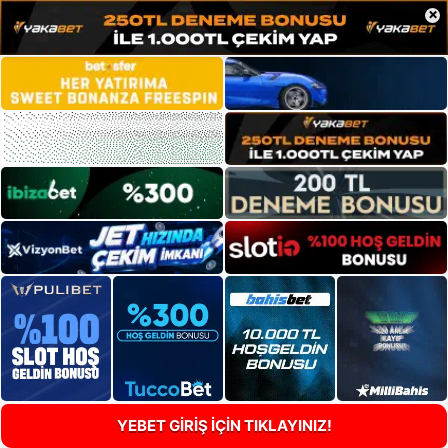
×
YEBET GİRİŞ İÇİN TIKLAYINIZ!