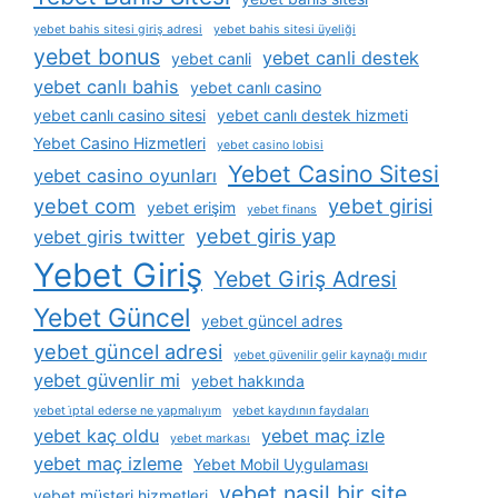
yebet bahis sitesi giriş adresi
yebet bahis sitesi üyeliği
yebet bonus
yebet canli destek
yebet canli
yebet canlı bahis
yebet canlı casino
yebet canlı casino sitesi
yebet canlı destek hizmeti
Yebet Casino Hizmetleri
yebet casino lobisi
Yebet Casino Sitesi
yebet casino oyunları
yebet com
yebet girisi
yebet erişim
yebet finans
yebet giris yap
yebet giris twitter
Yebet Giriş
Yebet Giriş Adresi
Yebet Güncel
yebet güncel adres
yebet güncel adresi
yebet güvenilir gelir kaynağı mıdır
yebet güvenlir mi
yebet hakkında
yebet i̇ptal ederse ne yapmalıyım
yebet kaydının faydaları
yebet kaç oldu
yebet maç izle
yebet markası
yebet maç izleme
Yebet Mobil Uygulaması
yebet nasil bir site
yebet müşteri hizmetleri