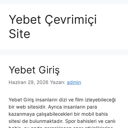
Yebet Çevrimiçi
Site
Yebet Giriş
Haziran 29, 2026
Yazarı:
admin
Yebet Giriş insanların dizi ve film izleyebileceği
bir web sitesidir. Ayrıca insanların para
kazanmaya çalışabilecekleri bir mobil bahis
sitesi de bulunmaktadır. Spor bahisleri ve canlı