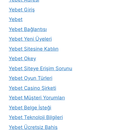
Yebet Giriş
Yebet
Yebet Bağlantısı
Yebet Yeni Üyeleri
Yebet Sitesine Katılın
Yebet Okey
Yebet Siteye Erişim Sorunu
Yebet Oyun Türleri
Yebet Casino Şirketi
Yebet Müşteri Yorumları
Yebet Belge İsteği
Yebet Teknoloji Bilgileri
Yebet Ücretsiz Bahis