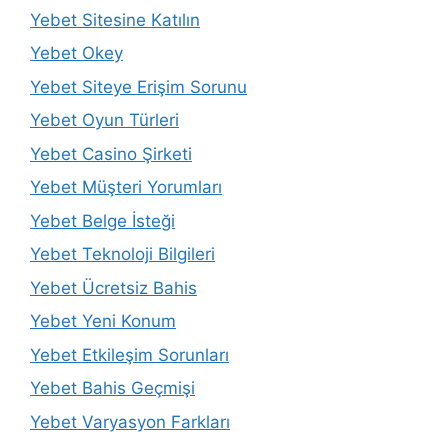
Yebet Sitesine Katılın
Yebet Okey
Yebet Siteye Erişim Sorunu
Yebet Oyun Türleri
Yebet Casino Şirketi
Yebet Müşteri Yorumları
Yebet Belge İsteği
Yebet Teknoloji Bilgileri
Yebet Ücretsiz Bahis
Yebet Yeni Konum
Yebet Etkileşim Sorunları
Yebet Bahis Geçmişi
Yebet Varyasyon Farkları