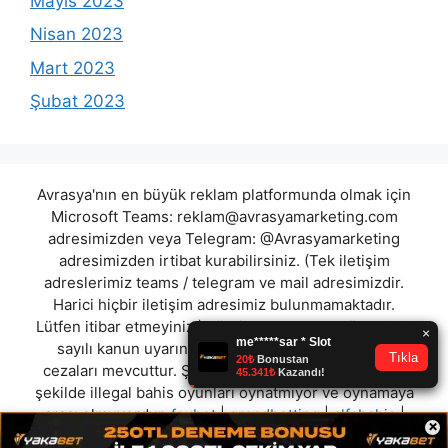
Mayıs 2023
Nisan 2023
Mart 2023
Şubat 2023
Avrasya'nın en büyük reklam platformunda olmak için
Microsoft Teams:
reklam@avrasyamarketing.com
adresimizden veya Telegram: @Avrasyamarketing
adresimizden irtibat kurabilirsiniz. (Tek iletişim
adreslerimiz teams / telegram ve mail adresimizdir.
Harici hiçbir iletişim adresimiz bulunmamaktadır.
Lütfen itibar etmeyiniz.) Türkiye yasalarına göre 7258
sayılı kanun uyarınca yasa dışı bahis oynamanın
cezaları mevcuttur. Şu an bulunduğunuz site hiç bir
şekilde illegal bahis oyunları oynatmıyor ve oynamaya
aracı olmuyordur.
foxbet
|
grandbetting
|
alfabahis
|
×
bets60
|
casinokali
|
bahsinadi
|
husbet
|
martesbet