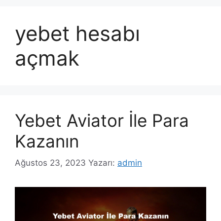
yebet hesabı
açmak
Yebet Aviator İle Para
Kazanın
Ağustos 23, 2023
Yazarı:
admin