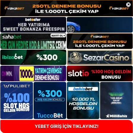
×
YEBET GİRİŞ İÇİN TIKLAYINIZ!