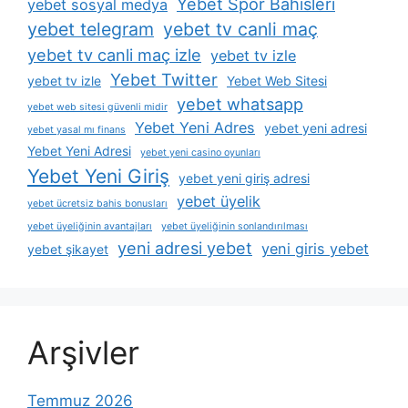
Yebet Spor Bahisleri
yebet sosyal medya
yebet telegram
yebet tv canli maç
yebet tv canli maç izle
yebet tv izle
Yebet Twitter
yebet tv izle
Yebet Web Sitesi
yebet whatsapp
yebet web sitesi güvenli midir
Yebet Yeni Adres
yebet yeni adresi
yebet yasal mı finans
Yebet Yeni Adresi
yebet yeni casino oyunları
Yebet Yeni Giriş
yebet yeni giriş adresi
yebet üyelik
yebet ücretsiz bahis bonusları
yebet üyeliğinin avantajları
yebet üyeliğinin sonlandırılması
yeni adresi yebet
yeni giris yebet
yebet şikayet
Arşivler
Temmuz 2026