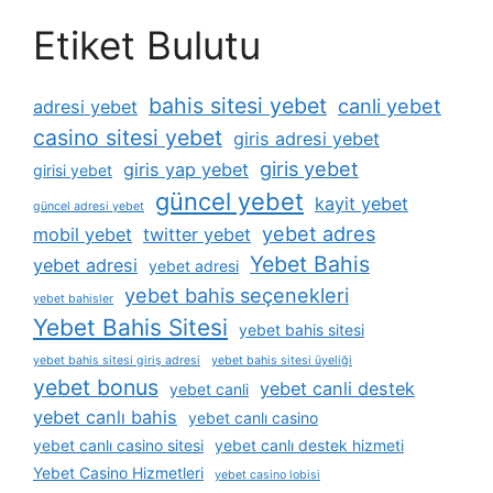
Etiket Bulutu
bahis sitesi yebet
canli yebet
adresi yebet
casino sitesi yebet
giris adresi yebet
giris yebet
giris yap yebet
girisi yebet
güncel yebet
kayit yebet
güncel adresi yebet
yebet adres
mobil yebet
twitter yebet
Yebet Bahis
yebet adresi
yebet adresi
yebet bahis seçenekleri
yebet bahisler
Yebet Bahis Sitesi
yebet bahis sitesi
yebet bahis sitesi giriş adresi
yebet bahis sitesi üyeliği
yebet bonus
yebet canli destek
yebet canli
yebet canlı bahis
yebet canlı casino
yebet canlı casino sitesi
yebet canlı destek hizmeti
Yebet Casino Hizmetleri
yebet casino lobisi