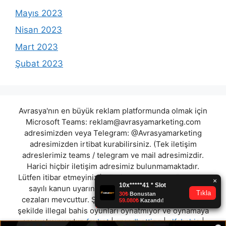
Mayıs 2023
Nisan 2023
Mart 2023
Şubat 2023
Avrasya'nın en büyük reklam platformunda olmak için
Microsoft Teams:
reklam@avrasyamarketing.com
adresimizden veya Telegram: @Avrasyamarketing
adresimizden irtibat kurabilirsiniz. (Tek iletişim
adreslerimiz teams / telegram ve mail adresimizdir.
Harici hiçbir iletişim adresimiz bulunmamaktadır.
Lütfen itibar etmeyiniz.) Türkiye yasalarına göre 7258
sayılı kanun uyarınca yasa dışı bahis oynamanın
cezaları mevcuttur. Şu an bulunduğunuz site hiç bir
şekilde illegal bahis oyunları oynatmıyor ve oynamaya
aracı olmuyordur.
foxbet
|
grandbetting
|
alfabahis
|