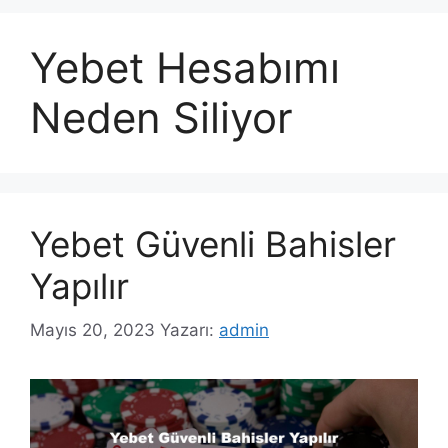
Yebet Hesabımı
Neden Siliyor
Yebet Güvenli Bahisler
Yapılır
Mayıs 20, 2023
Yazarı:
admin