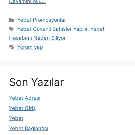
Devamını oku…
Kategoriler
Yebet Promosyonlar
Etiketler
Yebet Güvenli Bahisler Yapılır
,
Yebet
Hesabımı Neden Siliyor
Yorum yap
Son Yazılar
Yebet Adresi
Yebet Giriş
Yebet
Yebet Bağlantısı