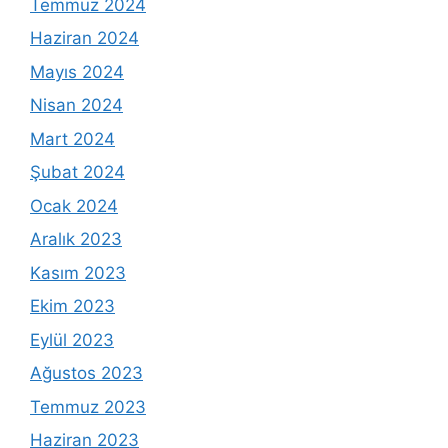
Temmuz 2024
Haziran 2024
Mayıs 2024
Nisan 2024
Mart 2024
Şubat 2024
Ocak 2024
Aralık 2023
Kasım 2023
Ekim 2023
Eylül 2023
Ağustos 2023
Temmuz 2023
Haziran 2023