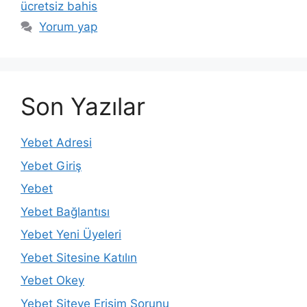
ücretsiz bahis
Yorum yap
Son Yazılar
Yebet Adresi
Yebet Giriş
Yebet
Yebet Bağlantısı
Yebet Yeni Üyeleri
Yebet Sitesine Katılın
Yebet Okey
Yebet Siteye Erişim Sorunu