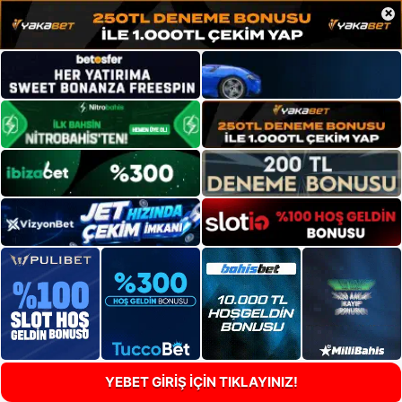
×
YEBET GİRİŞ İÇİN TIKLAYINIZ!