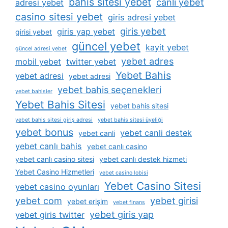
bahis sitesi yebet
canli yebet
adresi yebet
casino sitesi yebet
giris adresi yebet
giris yebet
giris yap yebet
girisi yebet
güncel yebet
kayit yebet
güncel adresi yebet
yebet adres
mobil yebet
twitter yebet
Yebet Bahis
yebet adresi
yebet adresi
yebet bahis seçenekleri
yebet bahisler
Yebet Bahis Sitesi
yebet bahis sitesi
yebet bahis sitesi giriş adresi
yebet bahis sitesi üyeliği
yebet bonus
yebet canli destek
yebet canli
yebet canlı bahis
yebet canlı casino
yebet canlı casino sitesi
yebet canlı destek hizmeti
Yebet Casino Hizmetleri
yebet casino lobisi
Yebet Casino Sitesi
yebet casino oyunları
yebet com
yebet girisi
yebet erişim
yebet finans
yebet giris yap
yebet giris twitter