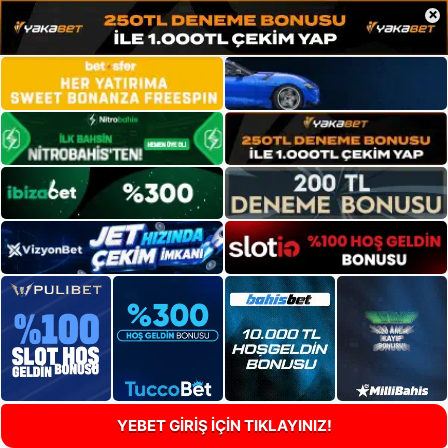
×
YEBET GİRİŞ İÇİN TIKLAYINIZ!