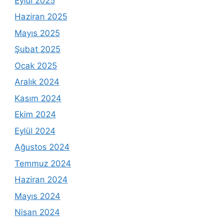
Eylül 2025
Haziran 2025
Mayıs 2025
Şubat 2025
Ocak 2025
Aralık 2024
Kasım 2024
Ekim 2024
Eylül 2024
Ağustos 2024
Temmuz 2024
Haziran 2024
Mayıs 2024
Nisan 2024