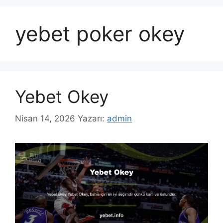
yebet poker okey
Yebet Okey
Nisan 14, 2026
Yazarı:
admin