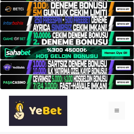
İçeriğe
atla
Menü