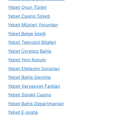
Yebet Oyun Türleri
Yebet Casino Şirketi
Yebet Müşteri Yorumları
Yebet Belge İsteği
Yebet Teknoloji Bilgileri
Yebet Ücretsiz Bahis
Yebet Yeni Konum
Yebet Etkileşim Sorunları
Yebet Bahis Geçmişi
Yebet Varyasyon Farkları
Yebet Sürekli Casino
Yebet Bahis Departmanları
Yebet E-posta