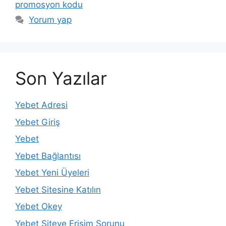
promosyon kodu
Yorum yap
Son Yazılar
Yebet Adresi
Yebet Giriş
Yebet
Yebet Bağlantısı
Yebet Yeni Üyeleri
Yebet Sitesine Katılın
Yebet Okey
Yebet Siteye Erişim Sorunu