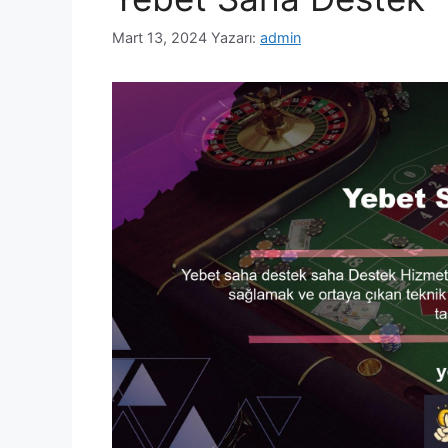
Mart 13, 2024
Yazarı:
admin