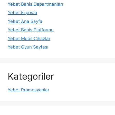
Yebet Bahis Departmanları
Yebet E-posta
Yebet Ana Sayfa
Yebet Bahis Platformu
Yebet Mobil Cihazlar
Yebet Oyun Sayfası
Kategoriler
Yebet Promosyonlar