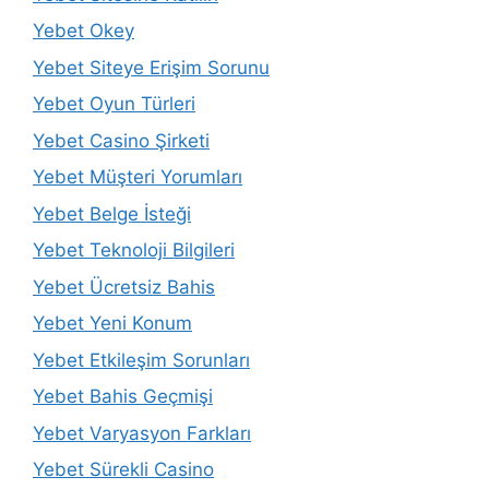
Yebet Okey
Yebet Siteye Erişim Sorunu
Yebet Oyun Türleri
Yebet Casino Şirketi
Yebet Müşteri Yorumları
Yebet Belge İsteği
Yebet Teknoloji Bilgileri
Yebet Ücretsiz Bahis
Yebet Yeni Konum
Yebet Etkileşim Sorunları
Yebet Bahis Geçmişi
Yebet Varyasyon Farkları
Yebet Sürekli Casino