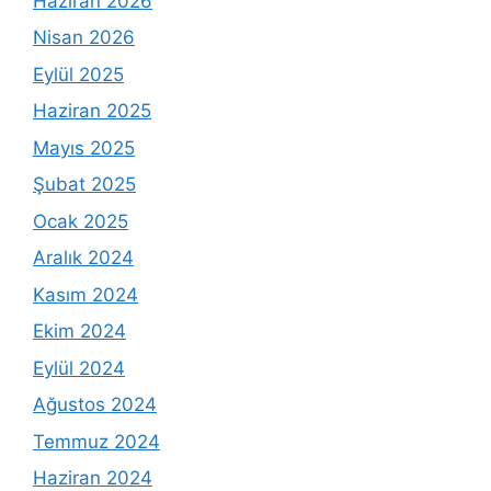
Haziran 2026
Nisan 2026
Eylül 2025
Haziran 2025
Mayıs 2025
Şubat 2025
Ocak 2025
Aralık 2024
Kasım 2024
Ekim 2024
Eylül 2024
Ağustos 2024
Temmuz 2024
Haziran 2024