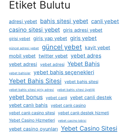
Etiket Bulutu
bahis sitesi yebet
canli yebet
adresi yebet
casino sitesi yebet
giris adresi yebet
giris yebet
giris yap yebet
girisi yebet
güncel yebet
kayit yebet
güncel adresi yebet
yebet adres
mobil yebet
twitter yebet
Yebet Bahis
yebet adresi
yebet adresi
yebet bahis seçenekleri
yebet bahisler
Yebet Bahis Sitesi
yebet bahis sitesi
yebet bahis sitesi giriş adresi
yebet bahis sitesi üyeliği
yebet bonus
yebet canli destek
yebet canli
yebet canlı bahis
yebet canlı casino
yebet canlı casino sitesi
yebet canlı destek hizmeti
Yebet Casino Hizmetleri
yebet casino lobisi
Yebet Casino Sitesi
yebet casino oyunları