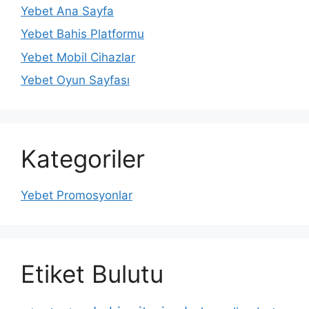
Yebet Ana Sayfa
Yebet Bahis Platformu
Yebet Mobil Cihazlar
Yebet Oyun Sayfası
Kategoriler
Yebet Promosyonlar
Etiket Bulutu