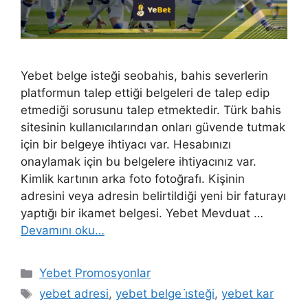
Yebet belge isteği seobahis, bahis severlerin
platformun talep ettiği belgeleri de talep edip
etmediği sorusunu talep etmektedir. Türk bahis
sitesinin kullanıcılarından onları güvende tutmak
için bir belgeye ihtiyacı var. Hesabınızı
onaylamak için bu belgelere ihtiyacınız var.
Kimlik kartının arka foto fotoğrafı. Kişinin
adresini veya adresin belirtildiği yeni bir faturayı
yaptığı bir ikamet belgesi. Yebet Mevduat …
Devamını oku…
Kategoriler
Yebet Promosyonlar
Etiketler
yebet adresi
,
yebet belge i̇steği
,
yebet kar