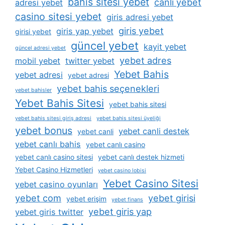
bahis sitesi yebet
canli yebet
adresi yebet
casino sitesi yebet
giris adresi yebet
giris yebet
giris yap yebet
girisi yebet
güncel yebet
kayit yebet
güncel adresi yebet
yebet adres
mobil yebet
twitter yebet
Yebet Bahis
yebet adresi
yebet adresi
yebet bahis seçenekleri
yebet bahisler
Yebet Bahis Sitesi
yebet bahis sitesi
yebet bahis sitesi giriş adresi
yebet bahis sitesi üyeliği
yebet bonus
yebet canli destek
yebet canli
yebet canlı bahis
yebet canlı casino
yebet canlı casino sitesi
yebet canlı destek hizmeti
Yebet Casino Hizmetleri
yebet casino lobisi
Yebet Casino Sitesi
yebet casino oyunları
yebet com
yebet girisi
yebet erişim
yebet finans
yebet giris yap
yebet giris twitter