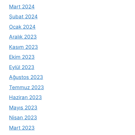
Mart 2024
Şubat 2024
Ocak 2024
Aralık 2023
Kasım 2023
Ekim 2023
Eylül 2023
Ağustos 2023
Temmuz 2023
Haziran 2023
Mayıs 2023
Nisan 2023
Mart 2023