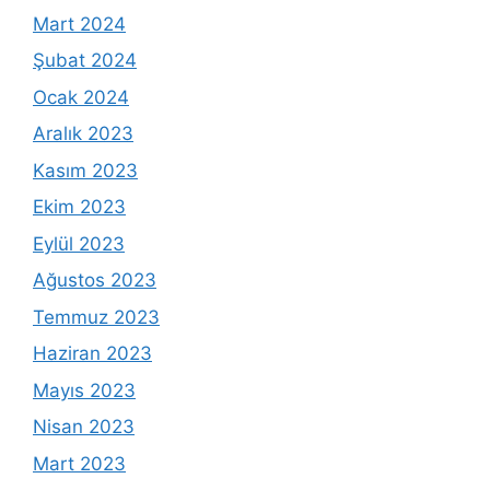
Mart 2024
Şubat 2024
Ocak 2024
Aralık 2023
Kasım 2023
Ekim 2023
Eylül 2023
Ağustos 2023
Temmuz 2023
Haziran 2023
Mayıs 2023
Nisan 2023
Mart 2023