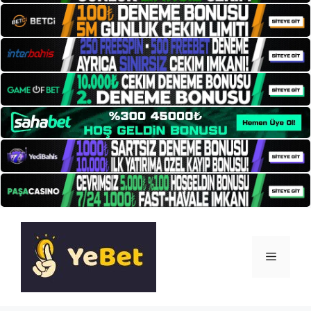
İçeriğe
atla
Menü