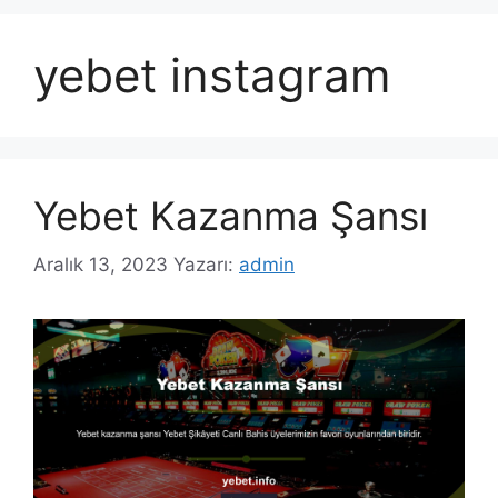
yebet instagram
Yebet Kazanma Şansı
Aralık 13, 2023
Yazarı:
admin