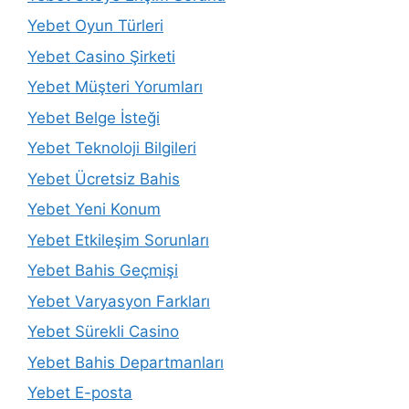
Yebet Oyun Türleri
Yebet Casino Şirketi
Yebet Müşteri Yorumları
Yebet Belge İsteği
Yebet Teknoloji Bilgileri
Yebet Ücretsiz Bahis
Yebet Yeni Konum
Yebet Etkileşim Sorunları
Yebet Bahis Geçmişi
Yebet Varyasyon Farkları
Yebet Sürekli Casino
Yebet Bahis Departmanları
Yebet E-posta