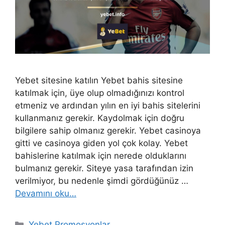
Yebet sitesine katılın Yebet bahis sitesine
katılmak için, üye olup olmadığınızı kontrol
etmeniz ve ardından yılın en iyi bahis sitelerini
kullanmanız gerekir. Kaydolmak için doğru
bilgilere sahip olmanız gerekir. Yebet casinoya
gitti ve casinoya giden yol çok kolay. Yebet
bahislerine katılmak için nerede olduklarını
bulmanız gerekir. Siteye yasa tarafından izin
verilmiyor, bu nedenle şimdi gördüğünüz …
Devamını oku…
Kategoriler
Yebet Promosyonlar