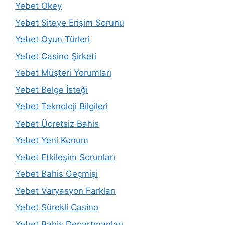
Yebet Okey
Yebet Siteye Erişim Sorunu
Yebet Oyun Türleri
Yebet Casino Şirketi
Yebet Müşteri Yorumları
Yebet Belge İsteği
Yebet Teknoloji Bilgileri
Yebet Ücretsiz Bahis
Yebet Yeni Konum
Yebet Etkileşim Sorunları
Yebet Bahis Geçmişi
Yebet Varyasyon Farkları
Yebet Sürekli Casino
Yebet Bahis Departmanları