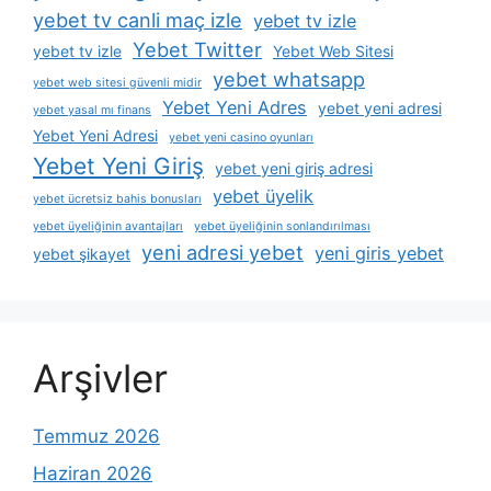
yebet tv canli maç izle
yebet tv izle
Yebet Twitter
yebet tv izle
Yebet Web Sitesi
yebet whatsapp
yebet web sitesi güvenli midir
Yebet Yeni Adres
yebet yeni adresi
yebet yasal mı finans
Yebet Yeni Adresi
yebet yeni casino oyunları
Yebet Yeni Giriş
yebet yeni giriş adresi
yebet üyelik
yebet ücretsiz bahis bonusları
yebet üyeliğinin avantajları
yebet üyeliğinin sonlandırılması
yeni adresi yebet
yeni giris yebet
yebet şikayet
Arşivler
Temmuz 2026
Haziran 2026