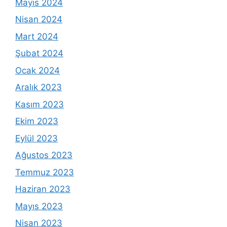
Mayıs 2024
Nisan 2024
Mart 2024
Şubat 2024
Ocak 2024
Aralık 2023
Kasım 2023
Ekim 2023
Eylül 2023
Ağustos 2023
Temmuz 2023
Haziran 2023
Mayıs 2023
Nisan 2023