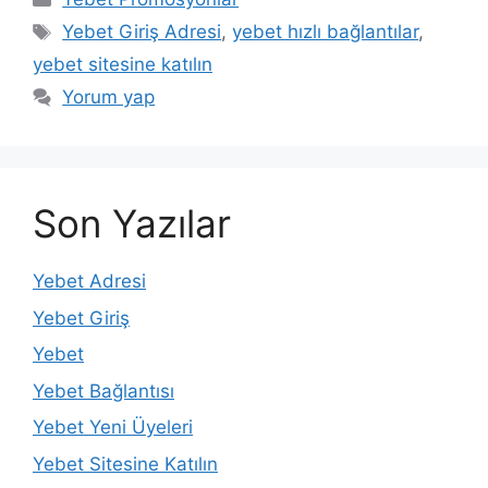
Etiketler
Yebet Giriş Adresi
,
yebet hızlı bağlantılar
,
yebet sitesine katılın
Yorum yap
Son Yazılar
Yebet Adresi
Yebet Giriş
Yebet
Yebet Bağlantısı
Yebet Yeni Üyeleri
Yebet Sitesine Katılın