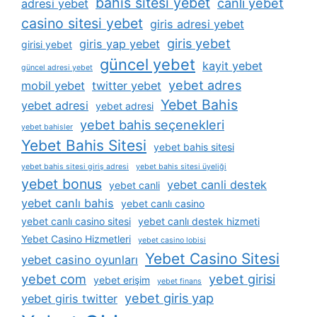
bahis sitesi yebet
canli yebet
adresi yebet
casino sitesi yebet
giris adresi yebet
giris yebet
giris yap yebet
girisi yebet
güncel yebet
kayit yebet
güncel adresi yebet
yebet adres
mobil yebet
twitter yebet
Yebet Bahis
yebet adresi
yebet adresi
yebet bahis seçenekleri
yebet bahisler
Yebet Bahis Sitesi
yebet bahis sitesi
yebet bahis sitesi giriş adresi
yebet bahis sitesi üyeliği
yebet bonus
yebet canli destek
yebet canli
yebet canlı bahis
yebet canlı casino
yebet canlı casino sitesi
yebet canlı destek hizmeti
Yebet Casino Hizmetleri
yebet casino lobisi
Yebet Casino Sitesi
yebet casino oyunları
yebet com
yebet girisi
yebet erişim
yebet finans
yebet giris yap
yebet giris twitter