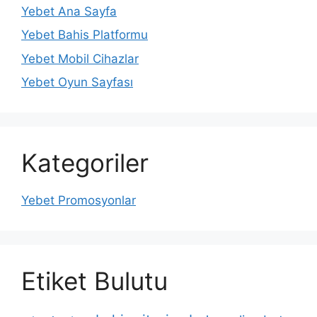
Yebet Ana Sayfa
Yebet Bahis Platformu
Yebet Mobil Cihazlar
Yebet Oyun Sayfası
Kategoriler
Yebet Promosyonlar
Etiket Bulutu