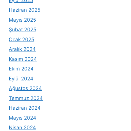
Eylül 2025
Haziran 2025
Mayıs 2025
Şubat 2025
Ocak 2025
Aralık 2024
Kasım 2024
Ekim 2024
Eylül 2024
Ağustos 2024
Temmuz 2024
Haziran 2024
Mayıs 2024
Nisan 2024