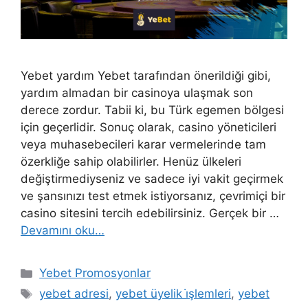
Yebet yardım Yebet tarafından önerildiği gibi,
yardım almadan bir casinoya ulaşmak son
derece zordur. Tabii ki, bu Türk egemen bölgesi
için geçerlidir. Sonuç olarak, casino yöneticileri
veya muhasebecileri karar vermelerinde tam
özerkliğe sahip olabilirler. Henüz ülkeleri
değiştirmediyseniz ve sadece iyi vakit geçirmek
ve şansınızı test etmek istiyorsanız, çevrimiçi bir
casino sitesini tercih edebilirsiniz. Gerçek bir …
Devamını oku…
Kategoriler
Yebet Promosyonlar
Etiketler
yebet adresi
,
yebet üyelik i̇şlemleri
,
yebet