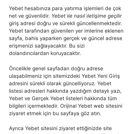
Yebet hesabınıza para yatırma işlemleri de çok
net ve güvenlidir.
Yebet i̇le nasıl i̇letişime geçilir
giriş adresi doğru ve sürekli güncellenmektedir.
Yebet tarafından güvenilen yer imlerine eklenen
sayfa, bahis yaparken gerçek ve güncel adrese
erişmenizi sağlayacaktır. Bu sizi
dolandırıcılardan koruyacaktır.
Öncelikle genel sayfadan doğru adrese
ulaşabilmeniz için sitemizdeki Yebet Yeni Giriş
adresini sürekli olarak güncelliyoruz. Yebet
listesi adresleri hakkında yazdığım detaylı yazı,
Yebet ve Gerçek Yebet listeleri hakkında tüm
bilgileri içermektedir. Orijinal Yebet web sitesini
ziyaret etmek için bu sayfaya göz atın.
Ayrıca Yebet sitesini ziyaret ettiğinizde site