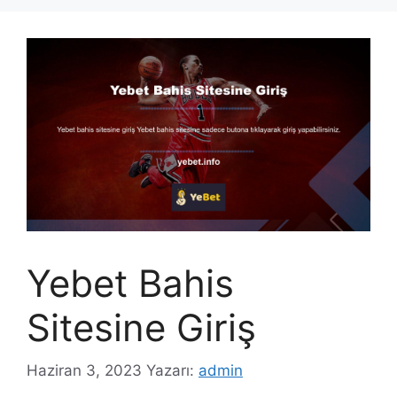
Yebet Bahis
Sitesine Giriş
Haziran 3, 2023
Yazarı:
admin