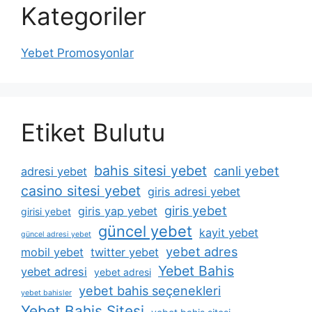
Kategoriler
Yebet Promosyonlar
Etiket Bulutu
bahis sitesi yebet
canli yebet
adresi yebet
casino sitesi yebet
giris adresi yebet
giris yebet
giris yap yebet
girisi yebet
güncel yebet
kayit yebet
güncel adresi yebet
yebet adres
mobil yebet
twitter yebet
Yebet Bahis
yebet adresi
yebet adresi
yebet bahis seçenekleri
yebet bahisler
Yebet Bahis Sitesi