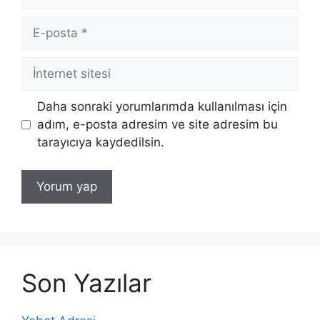
E-
posta
İnternet
sitesi
Daha sonraki yorumlarımda kullanılması için
adım, e-posta adresim ve site adresim bu
tarayıcıya kaydedilsin.
Son Yazılar