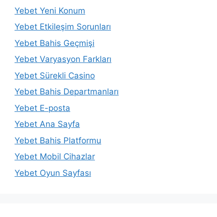
Yebet Yeni Konum
Yebet Etkileşim Sorunları
Yebet Bahis Geçmişi
Yebet Varyasyon Farkları
Yebet Sürekli Casino
Yebet Bahis Departmanları
Yebet E-posta
Yebet Ana Sayfa
Yebet Bahis Platformu
Yebet Mobil Cihazlar
Yebet Oyun Sayfası