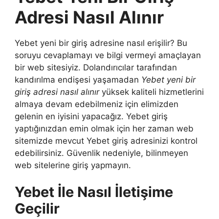
Adresi Nasıl Alınır
Yebet yeni bir giriş adresine nasıl erişilir? Bu
soruyu cevaplamayı ve bilgi vermeyi amaçlayan
bir web sitesiyiz. Dolandırıcılar tarafından
kandırılma endişesi yaşamadan
Yebet yeni bir
giriş adresi nasıl alınır
yüksek kaliteli hizmetlerini
almaya devam edebilmeniz için elimizden
gelenin en iyisini yapacağız. Yebet giriş
yaptığınızdan emin olmak için her zaman web
sitemizde mevcut Yebet giriş adresinizi kontrol
edebilirsiniz. Güvenlik nedeniyle, bilinmeyen
web sitelerine giriş yapmayın.
Yebet İle Nasıl İletişime
Geçilir