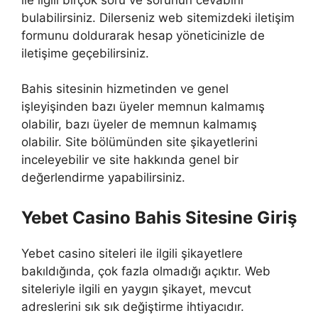
bulabilirsiniz. Dilerseniz web sitemizdeki iletişim
formunu doldurarak hesap yöneticinizle de
iletişime geçebilirsiniz.
Bahis sitesinin hizmetinden ve genel
işleyişinden bazı üyeler memnun kalmamış
olabilir, bazı üyeler de memnun kalmamış
olabilir. Site bölümünden site şikayetlerini
inceleyebilir ve site hakkında genel bir
değerlendirme yapabilirsiniz.
Yebet Casino Bahis Sitesine Giriş
Yebet casino siteleri ile ilgili şikayetlere
bakıldığında, çok fazla olmadığı açıktır. Web
siteleriyle ilgili en yaygın şikayet, mevcut
adreslerini sık sık değiştirme ihtiyacıdır.