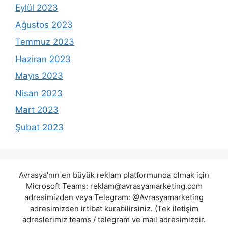
Eylül 2023
Ağustos 2023
Temmuz 2023
Haziran 2023
Mayıs 2023
Nisan 2023
Mart 2023
Şubat 2023
Avrasya'nın en büyük reklam platformunda olmak için
Microsoft Teams:
reklam@avrasyamarketing.com
adresimizden veya Telegram: @Avrasyamarketing
adresimizden irtibat kurabilirsiniz. (Tek iletişim
adreslerimiz teams / telegram ve mail adresimizdir.