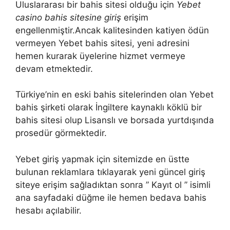
Uluslararası bir bahis sitesi olduğu için
Yebet
casino bahis sitesine giriş
erişim
engellenmiştir.Ancak kalitesinden katiyen ödün
vermeyen Yebet bahis sitesi, yeni adresini
hemen kurarak üyelerine hizmet vermeye
devam etmektedir.
Türkiye’nin en eski bahis sitelerinden olan Yebet
bahis şirketi olarak İngiltere kaynaklı köklü bir
bahis sitesi olup Lisanslı ve borsada yurtdışında
prosedür görmektedir.
Yebet giriş yapmak için sitemizde en üstte
bulunan reklamlara tıklayarak yeni güncel giriş
siteye erişim sağladıktan sonra ” Kayıt ol ” isimli
ana sayfadaki düğme ile hemen bedava bahis
hesabı açılabilir.