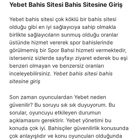
Yebet Bahis Sitesi Bahis Sitesine Giriş
Yebet bahis sitesi çok köklü bir bahis sitesi
olduğu gibi en iyi sağlayıcıya sahip olmakla
birlikte sağlayıcıların sunmuş olduğu oranlar
üstünde hizmet vererek spor bahislerinde
görülmemiş bir Spor Bahsi hizmeti vermektedir,
isterseniz sizlerde sayfayı ziyaret ederek bu eşi
benzeri olmayan ve benzersiz oranları
inceleyebilirsiniz.
Yebet bahis sitesi bahis
sitesine giriş
Son zaman oyunculardan Yebet neden
güvenilir? Bu soruyu sık sık duyuyorum. Bu
sorular, oyuncuyu etkileyen durumun
açıklamasını gerektirir. Yebet yönetimi bu
konuda çok iyi. Bahisçiler güvenilirlik konusunda
çok anlayışlıdır ve konu oyuncuları olduğunda