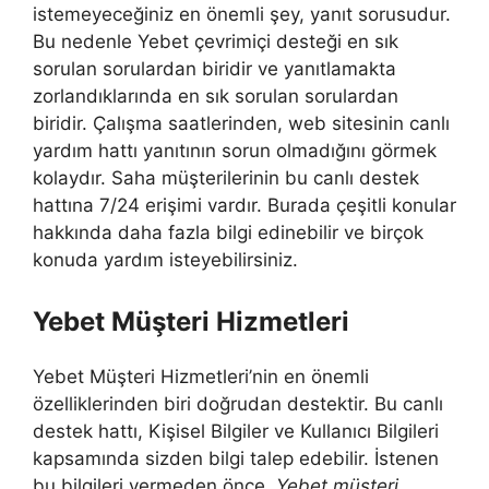
istemeyeceğiniz en önemli şey, yanıt sorusudur.
Bu nedenle Yebet çevrimiçi desteği en sık
sorulan sorulardan biridir ve yanıtlamakta
zorlandıklarında en sık sorulan sorulardan
biridir. Çalışma saatlerinden, web sitesinin canlı
yardım hattı yanıtının sorun olmadığını görmek
kolaydır. Saha müşterilerinin bu canlı destek
hattına 7/24 erişimi vardır. Burada çeşitli konular
hakkında daha fazla bilgi edinebilir ve birçok
konuda yardım isteyebilirsiniz.
Yebet Müşteri Hizmetleri
Yebet Müşteri Hizmetleri’nin en önemli
özelliklerinden biri doğrudan destektir. Bu canlı
destek hattı, Kişisel Bilgiler ve Kullanıcı Bilgileri
kapsamında sizden bilgi talep edebilir. İstenen
bu bilgileri vermeden önce,
Yebet müşteri