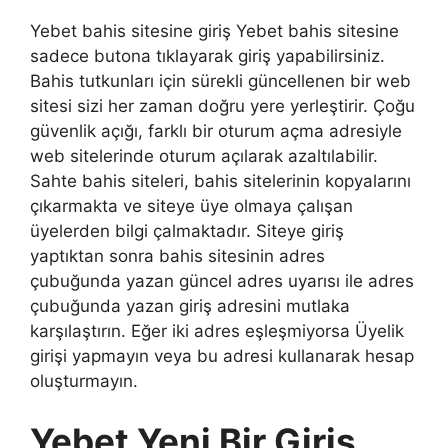
Yebet bahis sitesine giriş Yebet bahis sitesine
sadece butona tıklayarak giriş yapabilirsiniz.
Bahis tutkunları için sürekli güncellenen bir web
sitesi sizi her zaman doğru yere yerleştirir. Çoğu
güvenlik açığı, farklı bir oturum açma adresiyle
web sitelerinde oturum açılarak azaltılabilir.
Sahte bahis siteleri, bahis sitelerinin kopyalarını
çıkarmakta ve siteye üye olmaya çalışan
üyelerden bilgi çalmaktadır. Siteye giriş
yaptıktan sonra bahis sitesinin adres
çubuğunda yazan güncel adres uyarısı ile adres
çubuğunda yazan giriş adresini mutlaka
karşılaştırın. Eğer iki adres eşleşmiyorsa Üyelik
girişi yapmayın veya bu adresi kullanarak hesap
oluşturmayın.
Yebet Yeni Bir Giriş