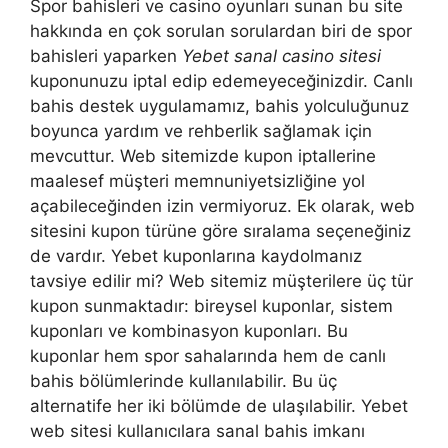
Spor bahisleri ve casino oyunları sunan bu site
hakkında en çok sorulan sorulardan biri de spor
bahisleri yaparken
Yebet sanal casino sitesi
kuponunuzu iptal edip edemeyeceğinizdir. Canlı
bahis destek uygulamamız, bahis yolculuğunuz
boyunca yardım ve rehberlik sağlamak için
mevcuttur. Web sitemizde kupon iptallerine
maalesef müşteri memnuniyetsizliğine yol
açabileceğinden izin vermiyoruz. Ek olarak, web
sitesini kupon türüne göre sıralama seçeneğiniz
de vardır. Yebet kuponlarına kaydolmanız
tavsiye edilir mi? Web sitemiz müşterilere üç tür
kupon sunmaktadır: bireysel kuponlar, sistem
kuponları ve kombinasyon kuponları. Bu
kuponlar hem spor sahalarında hem de canlı
bahis bölümlerinde kullanılabilir. Bu üç
alternatife her iki bölümde de ulaşılabilir. Yebet
web sitesi kullanıcılara sanal bahis imkanı