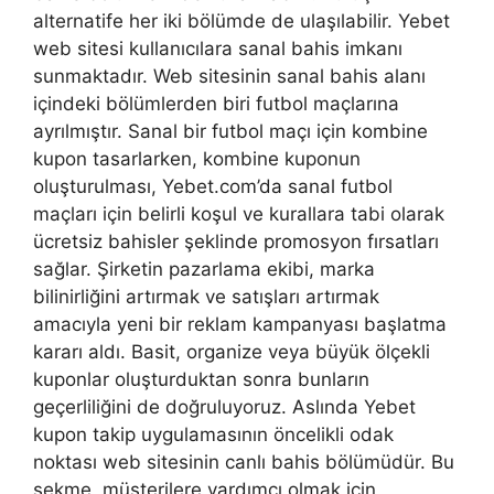
alternatife her iki bölümde de ulaşılabilir. Yebet
web sitesi kullanıcılara sanal bahis imkanı
sunmaktadır. Web sitesinin sanal bahis alanı
içindeki bölümlerden biri futbol maçlarına
ayrılmıştır. Sanal bir futbol maçı için kombine
kupon tasarlarken, kombine kuponun
oluşturulması, Yebet.com’da sanal futbol
maçları için belirli koşul ve kurallara tabi olarak
ücretsiz bahisler şeklinde promosyon fırsatları
sağlar. Şirketin pazarlama ekibi, marka
bilinirliğini artırmak ve satışları artırmak
amacıyla yeni bir reklam kampanyası başlatma
kararı aldı. Basit, organize veya büyük ölçekli
kuponlar oluşturduktan sonra bunların
geçerliliğini de doğruluyoruz. Aslında Yebet
kupon takip uygulamasının öncelikli odak
noktası web sitesinin canlı bahis bölümüdür. Bu
sekme, müşterilere yardımcı olmak için