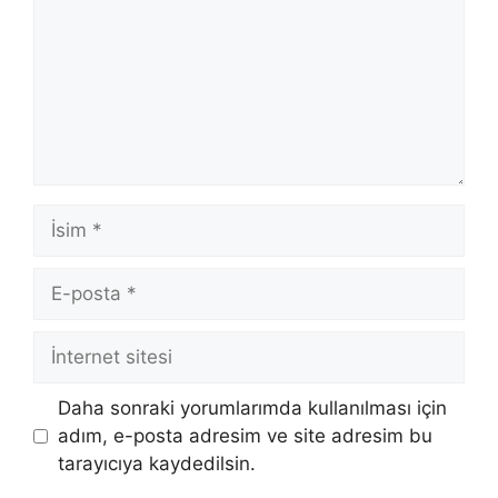
İsim
E-
posta
İnternet
sitesi
Daha sonraki yorumlarımda kullanılması için
adım, e-posta adresim ve site adresim bu
tarayıcıya kaydedilsin.