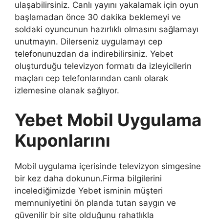
ulaşabilirsiniz. Canlı yayını yakalamak için oyun
başlamadan önce 30 dakika beklemeyi ve
soldaki oyuncunun hazırlıklı olmasını sağlamayı
unutmayın. Dilerseniz uygulamayı cep
telefonunuzdan da indirebilirsiniz. Yebet
oluşturduğu televizyon formatı da izleyicilerin
maçları cep telefonlarından canlı olarak
izlemesine olanak sağlıyor.
Yebet Mobil Uygulama
Kuponlarını
Mobil uygulama içerisinde televizyon simgesine
bir kez daha dokunun.Firma bilgilerini
incelediğimizde Yebet isminin müşteri
memnuniyetini ön planda tutan saygın ve
güvenilir bir site olduğunu rahatlıkla