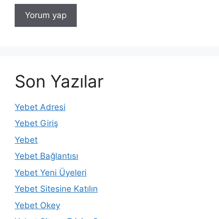
Son Yazılar
Yebet Adresi
Yebet Giriş
Yebet
Yebet Bağlantısı
Yebet Yeni Üyeleri
Yebet Sitesine Katılın
Yebet Okey