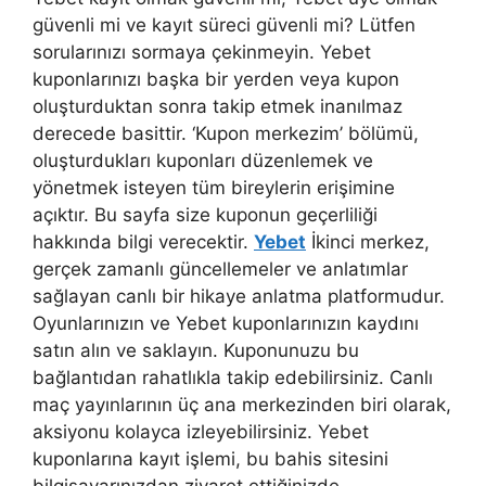
güvenli mi ve kayıt süreci güvenli mi? Lütfen
sorularınızı sormaya çekinmeyin. Yebet
kuponlarınızı başka bir yerden veya kupon
oluşturduktan sonra takip etmek inanılmaz
derecede basittir. ‘Kupon merkezim’ bölümü,
oluşturdukları kuponları düzenlemek ve
yönetmek isteyen tüm bireylerin erişimine
açıktır. Bu sayfa size kuponun geçerliliği
hakkında bilgi verecektir.
Yebet
İkinci merkez,
gerçek zamanlı güncellemeler ve anlatımlar
sağlayan canlı bir hikaye anlatma platformudur.
Oyunlarınızın ve Yebet kuponlarınızın kaydını
satın alın ve saklayın. Kuponunuzu bu
bağlantıdan rahatlıkla takip edebilirsiniz. Canlı
maç yayınlarının üç ana merkezinden biri olarak,
aksiyonu kolayca izleyebilirsiniz. Yebet
kuponlarına kayıt işlemi, bu bahis sitesini
bilgisayarınızdan ziyaret ettiğinizde