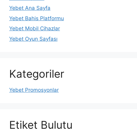
Yebet Ana Sayfa
Yebet Bahis Platformu
Yebet Mobil Cihazlar
Yebet Oyun Sayfası
Kategoriler
Yebet Promosyonlar
Etiket Bulutu