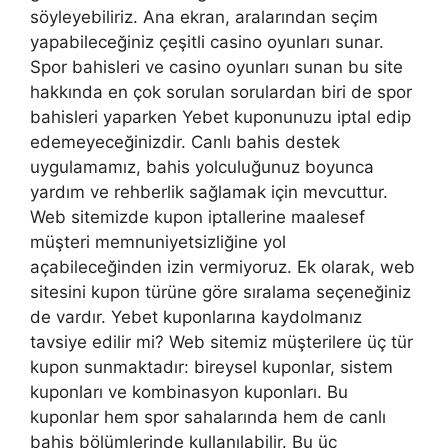
söyleyebiliriz. Ana ekran, aralarından seçim
yapabileceğiniz çeşitli casino oyunları sunar.
Spor bahisleri ve casino oyunları sunan bu site
hakkında en çok sorulan sorulardan biri de spor
bahisleri yaparken Yebet kuponunuzu iptal edip
edemeyeceğinizdir. Canlı bahis destek
uygulamamız, bahis yolculuğunuz boyunca
yardım ve rehberlik sağlamak için mevcuttur.
Web sitemizde kupon iptallerine maalesef
müşteri memnuniyetsizliğine yol
açabileceğinden izin vermiyoruz. Ek olarak, web
sitesini kupon türüne göre sıralama seçeneğiniz
de vardır. Yebet kuponlarına kaydolmanız
tavsiye edilir mi? Web sitemiz müşterilere üç tür
kupon sunmaktadır: bireysel kuponlar, sistem
kuponları ve kombinasyon kuponları. Bu
kuponlar hem spor sahalarında hem de canlı
bahis bölümlerinde kullanılabilir. Bu üç