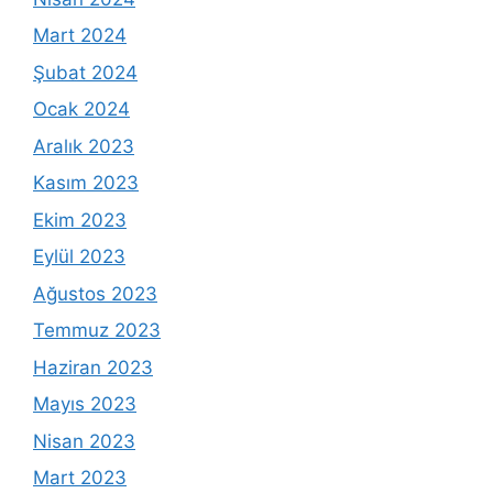
Mart 2024
Şubat 2024
Ocak 2024
Aralık 2023
Kasım 2023
Ekim 2023
Eylül 2023
Ağustos 2023
Temmuz 2023
Haziran 2023
Mayıs 2023
Nisan 2023
Mart 2023