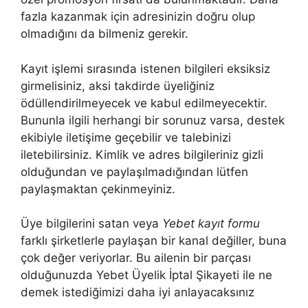
fazla kazanmak için adresinizin doğru olup
olmadığını da bilmeniz gerekir.
Kayıt işlemi sırasında istenen bilgileri eksiksiz
girmelisiniz, aksi takdirde üyeliğiniz
ödüllendirilmeyecek ve kabul edilmeyecektir.
Bununla ilgili herhangi bir sorunuz varsa, destek
ekibiyle iletişime geçebilir ve talebinizi
iletebilirsiniz. Kimlik ve adres bilgileriniz gizli
olduğundan ve paylaşılmadığından lütfen
paylaşmaktan çekinmeyiniz.
Üye bilgilerini satan veya
Yebet kayıt formu
farklı şirketlerle paylaşan bir kanal değiller, buna
çok değer veriyorlar. Bu ailenin bir parçası
olduğunuzda Yebet Üyelik İptal Şikayeti ile ne
demek istediğimizi daha iyi anlayacaksınız