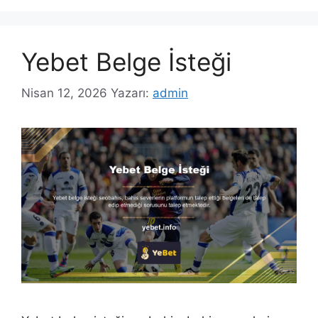
Yebet Belge İsteği
Nisan 12, 2026
Yazarı:
admin