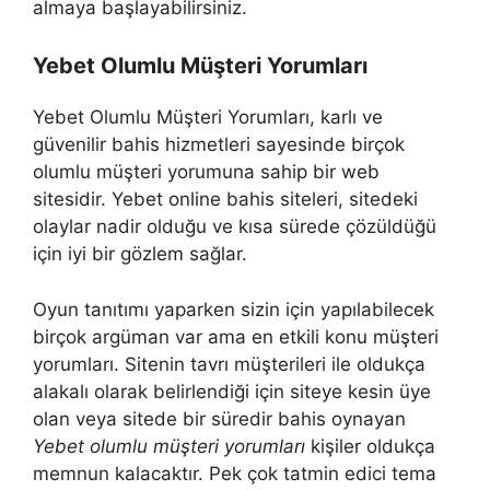
almaya başlayabilirsiniz.
Yebet Olumlu Müşteri Yorumları
Yebet Olumlu Müşteri Yorumları, karlı ve
güvenilir bahis hizmetleri sayesinde birçok
olumlu müşteri yorumuna sahip bir web
sitesidir. Yebet online bahis siteleri, sitedeki
olaylar nadir olduğu ve kısa sürede çözüldüğü
için iyi bir gözlem sağlar.
Oyun tanıtımı yaparken sizin için yapılabilecek
birçok argüman var ama en etkili konu müşteri
yorumları. Sitenin tavrı müşterileri ile oldukça
alakalı olarak belirlendiği için siteye kesin üye
olan veya sitede bir süredir bahis oynayan
Yebet olumlu müşteri yorumları
kişiler oldukça
memnun kalacaktır. Pek çok tatmin edici tema