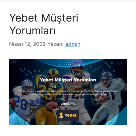
Yebet Müşteri
Yorumları
Nisan 12, 2026
Yazarı:
admin