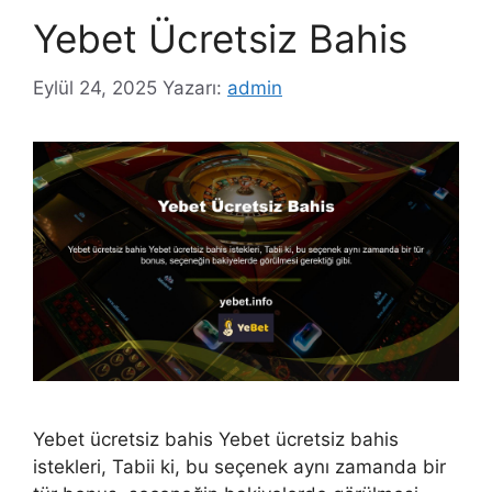
Yebet Ücretsiz Bahis
Eylül 24, 2025
Yazarı:
admin
Yebet ücretsiz bahis Yebet ücretsiz bahis
istekleri, Tabii ki, bu seçenek aynı zamanda bir