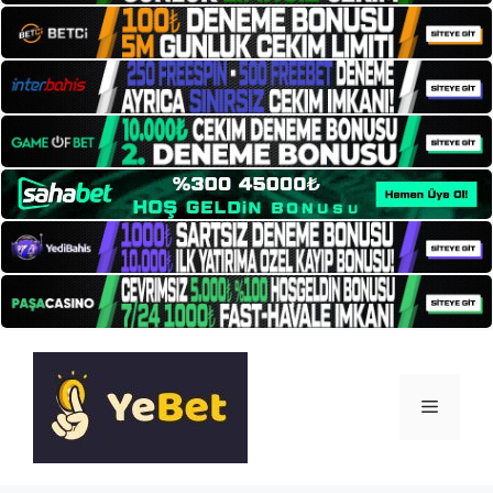
İçeriğe
atla
Menü