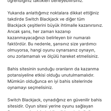
öğrendiğiniz taktikleri deneyebilirsiniz.
Yukarıda anlattığımız noktalara dikkat ettiğiniz
takdirde Switch Blackjack ve diğer tüm
Blackjack çeşitlerini büyük ihtimalle kazanırsınız.
Ancak şans, her zaman kazanıp
kazanmayacağınızı belirleyen bir numaralı
faktördür. Bu nedenle, şansınız size yardımcı
olmuyorsa, hangi oyunu oynarsanız oynayın,
onu zorlamamalı ve ölçülü hareket etmelisiniz.
Bahis sitesinin sunduğu oranların da kazanma
potansiyeline etkisi olduğu unutulmamalıdır.
Mümkün olduğunca en iyi bahis sitelerinde
oynamayı seçmelisiniz.
Switch Blackjack, oynadığınız en güvenilir bahis
sitesidir. Oyun sitesi yerine oyunu sağlayan