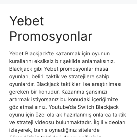
Yebet
Promosyonlar
Yebet Blackjack’te kazanmak için oyunun
kurallarını eksiksiz bir şekilde anlamalısınız.
Blackjack gibi Yebet promosyonlar masa
oyunları, belirli taktik ve stratejilere sahip
oyunlardır. Blackjack taktikleri ise araştırılması
gereken bir konudur. Kazanma şansınızı
artırmak istiyorsanız bu konudaki içeriğimize
göz atmalısınız. Youtube’da Switch Blackjack
oyunu için özel olarak hazırlanmış onlarca taktik
ve strateji videosu bulunmaktadır. İlgili videoları
izleyerek, bahis oynadığınız sitelerde